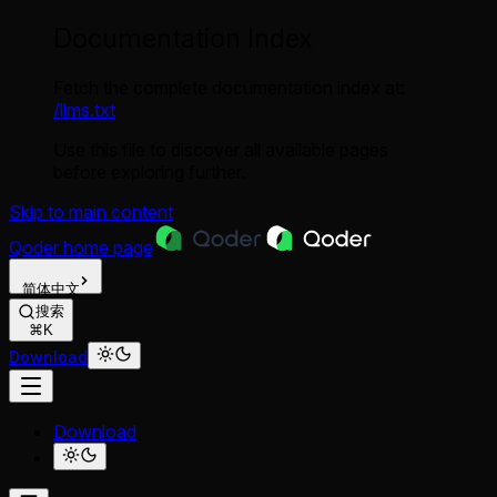
Documentation Index
Fetch the complete documentation index at:
/llms.txt
Use this file to discover all available pages
before exploring further.
Skip to main content
Qoder
home page
简体中文
搜索
⌘K
Download
Download