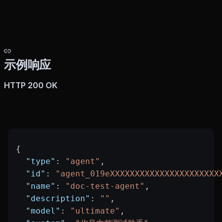
示例响应
HTTP 200 OK
{
  "type"
: 
"agent"
,
  "id"
: 
"agent_019eXXXXXXXXXXXXXXXXXXXXXX
  "name"
: 
"doc-test-agent"
,
  "description"
: 
""
,
  "model"
: 
"ultimate"
,