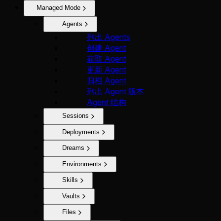
Managed Mode
Agents
列出 Agents
创建 Agent
获取 Agent
更新 Agent
归档 Agent
列出 Agent 版本
Agent 结构
Sessions
Deployments
Dreams
Environments
Skills
Vaults
Files