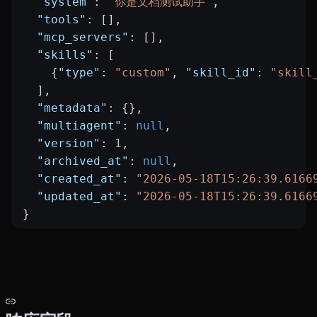
  "system"
: 
"你是文档测试助手"
,
  "tools"
: [],
  "mcp_servers"
: [],
  "skills"
: [
    {
"type"
: 
"custom"
, 
"skill_id"
: 
"skill
  ],
  "metadata"
: {},
  "multiagent"
: 
null
,
  "version"
: 
1
,
  "archived_at"
: 
null
,
  "created_at"
: 
"2026-05-18T15:26:39.6166
  "updated_at"
: 
"2026-05-18T15:26:39.6166
}