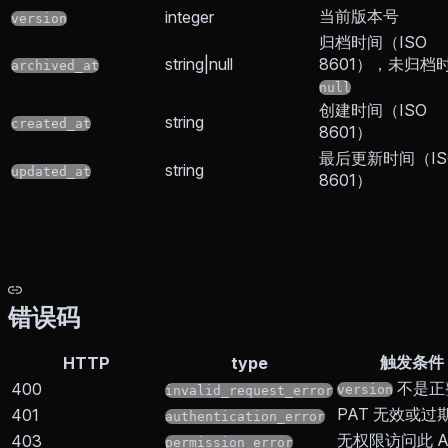
当前版本号
integer
version
归档时间（ISO
string|null
8601），未归档
archived_at
null
创建时间（ISO
string
created_at
8601）
最后更新时间（IS
string
updated_at
8601）
错误码
触发条件
HTTP
type
不是正
400
version
invalid_request_error
PAT 无效或过
401
authentication_error
无权限访问此 Ag
403
permission_error