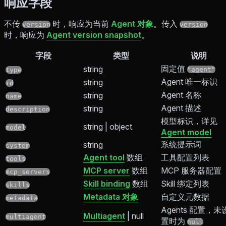
响应字段
不传
时，响应为当前
Agent 对象
。传入
version
version
时，响应为
Agent version snapshot
。
字段
类型
说明
固定值
string
"agent"
type
Agent 唯一标识
string
id
Agent 名称
string
name
Agent 描述
string
description
模型标识，详见
string | object
model
Agent model
系统提示词
string
system
Agent tool
数组
工具配置列表
tools
MCP server
数组
MCP 服务器配置
mcp_servers
Skill binding
数组
Skill 绑定列表
skills
Metadata 对象
自定义元数据
metadata
Agents 配置，未
Multiagent
| null
multiagent
置时为
null