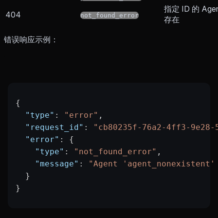
指定 ID 的 Age
404
not_found_error
存在
错误响应示例：
{
  "type"
: 
"error"
,
  "request_id"
: 
"cb80235f-76a2-4ff3-9e28-
  "error"
: {
    "type"
: 
"not_found_error"
,
    "message"
: 
"Agent 'agent_nonexistent'
  }
}