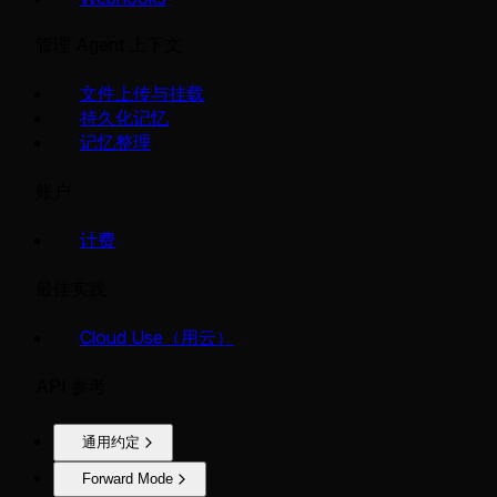
管理 Agent 上下文
文件上传与挂载
持久化记忆
记忆整理
账户
计费
最佳实践
Cloud Use（用云）
API 参考
通用约定
Forward Mode