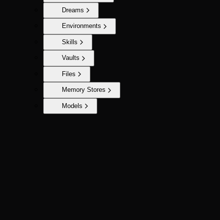
Dreams
Environments
Skills
Vaults
Files
Memory Stores
Models