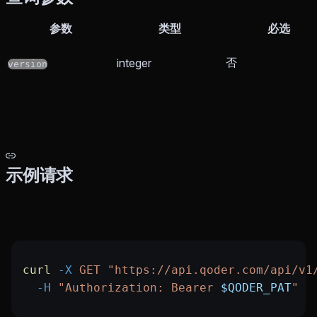
参数
类型
必选
否
integer
version
示例请求
curl
 -X
 GET
 "https://api.qoder.com/api/v1
  -H
 "Authorization: Bearer 
$QODER_PAT
"