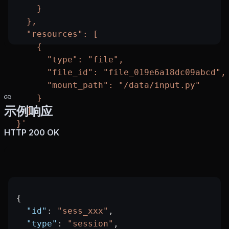
    }
  },
  "resources": [
    {
      "type": "file",
      "file_id": "file_019e6a18dc09abcd",
      "mount_path": "/data/input.py"
    }
示例响应
  ]
}'
HTTP 200 OK
{
  "id"
: 
"sess_xxx"
,
  "type"
: 
"session"
,