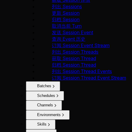
获取 Session 详情
列出 Sessions
更新 Session
归档 Session
取消当前 Turn
发送 Session Event
查询 Event 历史
订阅 Session Event Stream
列出 Session Threads
获取 Session Thread
归档 Session Thread
列出 Session Thread Events
订阅 Session Thread Event Stream
Batches
Schedules
Channels
Environments
Skills