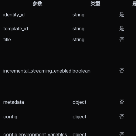
参数
类型
是
identity_id
string
是
template_id
string
否
title
string
否
incremental_streaming_enabled
boolean
否
metadata
object
否
config
object
否
config.environment_variables
object