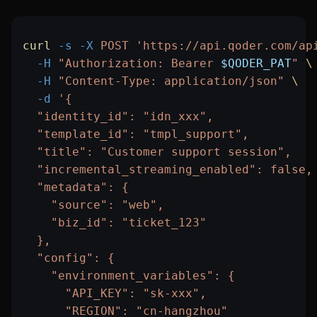
curl
 -s
 -X
 POST
 'https://api.qoder.com/ap
  -H
 "Authorization: Bearer 
$QODER_PAT
"
 \
  -H
 "Content-Type: application/json"
 \
  -d
 '{
  "identity_id": "idn_xxx",
  "template_id": "tmpl_support",
  "title": "Customer support session",
  "incremental_streaming_enabled": false,
  "metadata": {
    "source": "web",
    "biz_id": "ticket_123"
  },
  "config": {
    "environment_variables": {
      "API_KEY": "sk-xxx",
      "REGION": "cn-hangzhou"