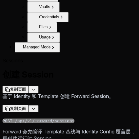
Vaults
Credentials
Files
Usage
Managed Mode
Sessions
创建 Session
复制页面
基于 Identity 和 Template 创建 Forward Session。
复制页面
POST /api/v1/forward/sessions
Forward 会先编译 Template 基线与 Identity Config 覆盖层，
再创建运行时 Session。