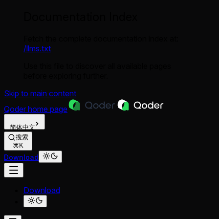
Documentation Index
Fetch the complete documentation index at:
/llms.txt
Use this file to discover all available pages
before exploring further.
Skip to main content
Qoder
home page
简体中文
搜索
⌘K
Download
Download