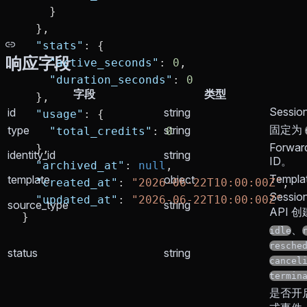
    }
  },
  "stats"
: {
响应字段
    "active_seconds"
: 
0
,
    "duration_seconds"
: 
0
字段
类型
  },
Sessio
id
string
  "usage"
: {
固定为
type
string
    "total_credits"
: 
0
Forward
  },
identity_id
string
ID。
  "archived_at"
: 
null
,
Templ
template
object
  "created_at"
: 
"2026-06-22T10:00:00Z"
,
Sessi
  "updated_at"
: 
"2026-06-22T10:00:00Z"
source_type
string
API 
}
、
idle
resche
status
string
cancel
termin
是否开