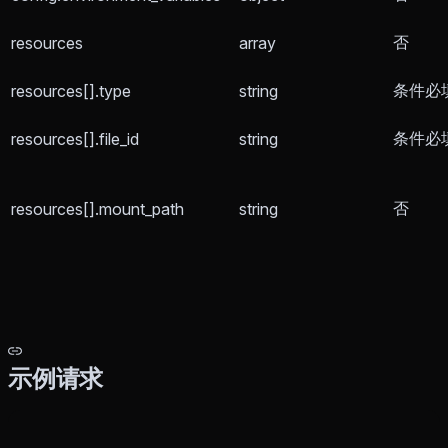
否
resources
array
条件必
resources[].type
string
条件必
resources[].file_id
string
否
resources[].mount_path
string
示例请求