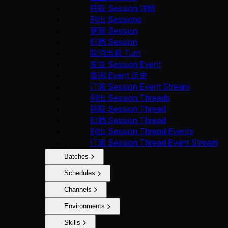
获取 Session 详情
列出 Sessions
更新 Session
归档 Session
取消当前 Turn
发送 Session Event
查询 Event 历史
订阅 Session Event Stream
列出 Session Threads
获取 Session Thread
归档 Session Thread
列出 Session Thread Events
订阅 Session Thread Event Stream
Batches
Schedules
Channels
Environments
Skills