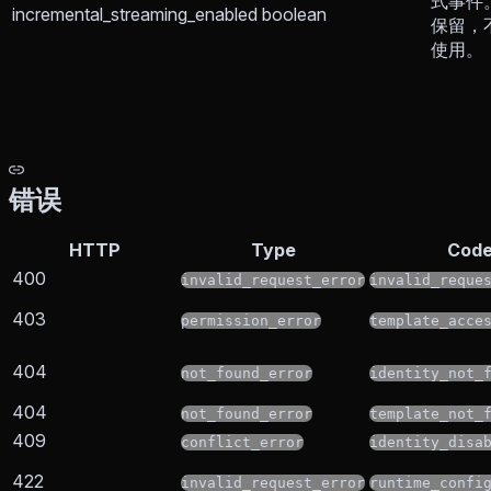
式事件
incremental_streaming_enabled
boolean
保留，
使用。
错误
HTTP
Type
Cod
400
invalid_request_error
invalid_reque
403
permission_error
template_acce
404
not_found_error
identity_not_
404
not_found_error
template_not_
409
conflict_error
identity_disa
422
invalid_request_error
runtime_confi