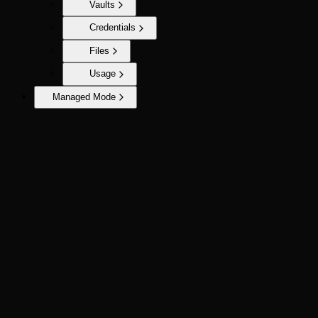
Vaults
Credentials
Files
Usage
Managed Mode