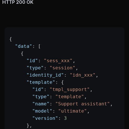
HTTP 200 OK
{
  "data"
: [
    {
      "id"
: 
"sess_xxx"
,
      "type"
: 
"session"
,
      "identity_id"
: 
"idn_xxx"
,
      "template"
: {
        "id"
: 
"tmpl_support"
,
        "type"
: 
"template"
,
        "name"
: 
"Support assistant"
,
        "model"
: 
"ultimate"
,
        "version"
: 
3
      },