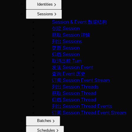
Identities
Sessions
Session & Event 数据结构
创建 Session
获取 Session 详情
列出 Sessions
更新 Session
归档 Session
取消当前 Turn
发送 Session Event
查询 Event 历史
订阅 Session Event Stream
列出 Session Threads
获取 Session Thread
归档 Session Thread
列出 Session Thread Events
订阅 Session Thread Event Stream
Batches
Schedules