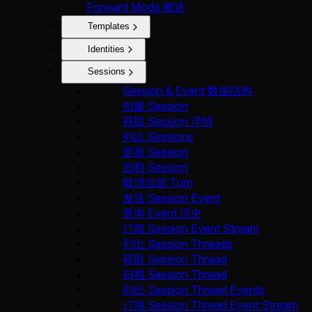
Forward Mode 概述
Templates
Identities
Sessions
Session & Event 数据结构
创建 Session
获取 Session 详情
列出 Sessions
更新 Session
归档 Session
取消当前 Turn
发送 Session Event
查询 Event 历史
订阅 Session Event Stream
列出 Session Threads
获取 Session Thread
归档 Session Thread
列出 Session Thread Events
订阅 Session Thread Event Stream