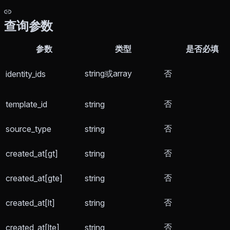
查询参数
参数
类型
是否必填
string或array
否
identity_ids
否
template_id
string
否
source_type
string
否
created_at[gt]
string
否
created_at[gte]
string
否
created_at[lt]
string
否
created_at[lte]
string