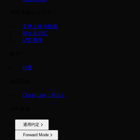
管理 Agent 上下文
文件上传与挂载
持久化记忆
记忆整理
账户
计费
最佳实践
Cloud Use（用云）
API 参考
通用约定
Forward Mode