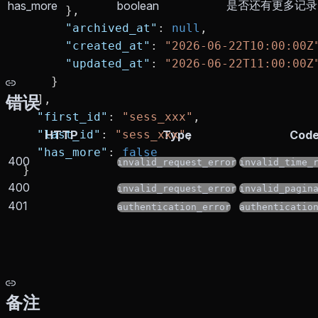
是否还有更多记录
has_more
boolean
      },
      "archived_at"
: 
null
,
      "created_at"
: 
"2026-06-22T10:00:00Z
      "updated_at"
: 
"2026-06-22T11:00:00Z
    }
错误
  ],
  "first_id"
: 
"sess_xxx"
,
  "last_id"
HTTP
: 
"sess_xxx"
Type
,
Cod
  "has_more"
: 
false
400
invalid_request_error
invalid_time_
}
400
invalid_request_error
invalid_pagin
401
authentication_error
authenticatio
备注