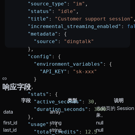
      "source_type"
: 
"im"
,
      "status"
: 
"idle"
,
      "title"
: 
"Customer support session"
      "incremental_streaming_enabled"
: 
fa
      "metadata"
: {
        "source"
: 
"dingtalk"
      },
      "config"
: {
        "environment_variables"
: {
          "API_KEY"
: 
"sk-xxx"
        }
响应字段
      },
      "stats"
: {
字段
类型
说明
        "active_seconds"
: 
30
,
当前页的 Session
        "duration_seconds"
: 
3600
data
array
象。
      },
first_id
string
null
      "usage"
: {
last_id
string
null
        "total_credits"
: 
12.5