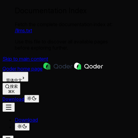
Documentation Index
Fetch the complete documentation index at:
/llms.txt
Use this file to discover all available pages
before exploring further.
Skip to main content
Qoder
home page
简体中文
搜索
⌘K
Download
Download