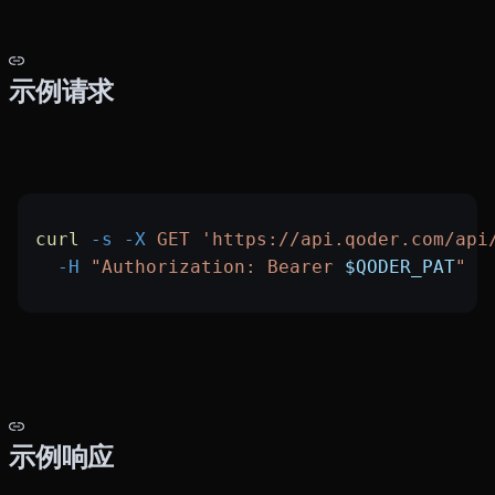
示例请求
curl
 -s
 -X
 GET
 'https://api.qoder.com/api
  -H
 "Authorization: Bearer 
$QODER_PAT
"
示例响应