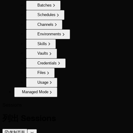
Batches
Schedules
Channels
Environments
Skills
Vaults
Credentials
Files
Usage
Managed Mode
Sessions
列出 Sessions
复制页面