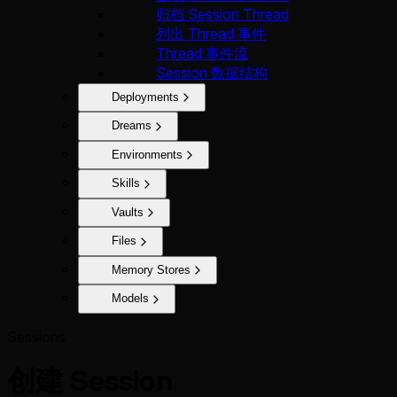
归档 Session Thread
列出 Thread 事件
Thread 事件流
Session 数据结构
Deployments
Dreams
Environments
Skills
Vaults
Files
Memory Stores
Models
Sessions
创建 Session