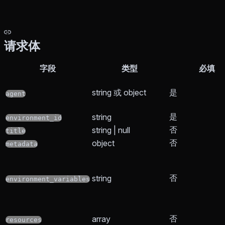
请求体
字段
类型
必填
string 或 object
是
agent
是
string
environment_id
否
string | null
title
否
object
metadata
否
string
environment_variables
否
array
resources