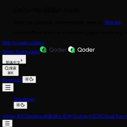
Documentation Index
Fetch the complete documentation index at:
/llms.txt
Use this file to discover all available pages before explor
Skip to main content
Qoder
home page
简体中文
搜索
⌘K
Download
Download
Qoder 系列
Desktop
JetBrains 插件
CLI
Agent SDK
Cloud Agen