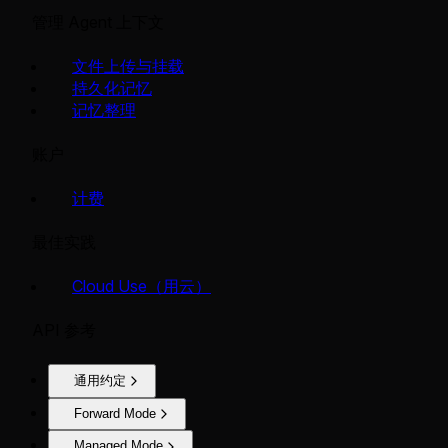
管理 Agent 上下文
文件上传与挂载
持久化记忆
记忆整理
账户
计费
最佳实践
Cloud Use（用云）
API 参考
通用约定
Forward Mode
Managed Mode