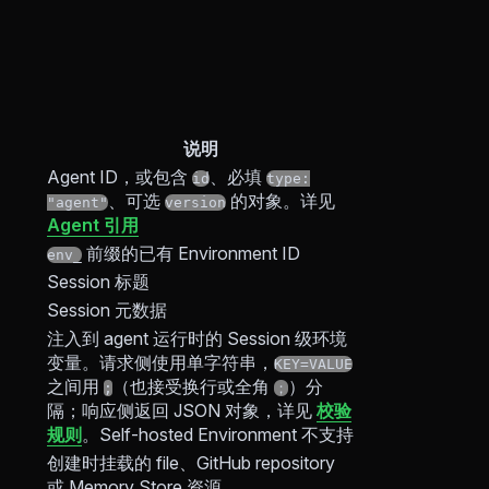
说明
Agent ID，或包含
、必填
id
type:
、可选
的对象。详见
"agent"
version
Agent 引用
前缀的已有 Environment ID
env_
Session 标题
Session 元数据
注入到 agent 运行时的 Session 级环境
变量。请求侧使用单字符串，
KEY=VALUE
之间用
（也接受换行或全角
）分
;
；
隔；响应侧返回 JSON 对象，详见
校验
规则
。Self-hosted Environment 不支持
创建时挂载的 file、GitHub repository
或 Memory Store 资源