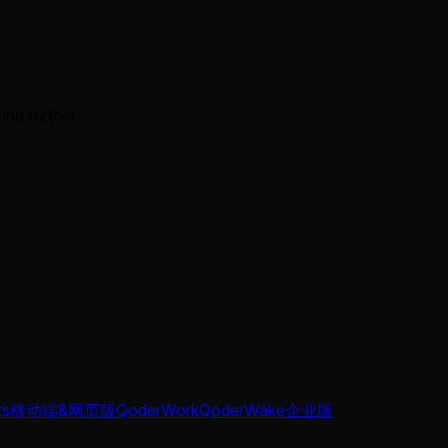
ing further.
ts
移动端&网页版
QoderWork
QoderWake
企业版