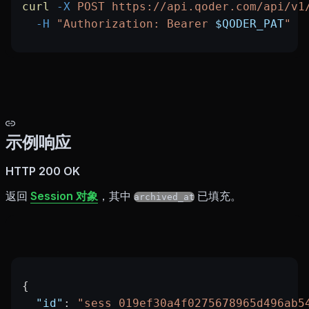
curl
 -X
 POST
 https://api.qoder.com/api/v1
  -H
 "Authorization: Bearer 
$QODER_PAT
"
示例响应
HTTP 200 OK
返回
Session 对象
，其中
已填充。
archived_at
{
  "id"
: 
"sess_019ef30a4f0275678965d496ab5