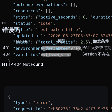
  "outcome_evaluations"
: [],
  "resources"
: [],
  "stats"
: {
"active_seconds"
: 
0
, 
"duratio
  "status"
: 
"idle"
,
错误码
  "title"
: 
"test-patch-title"
,
  "updated_at"
: 
"2026-06-23T05:53:07.5247
类型
触发条件
HTTP
  "usage"
: {
"total_credits"
: 
2.5
},
PAT 无效或过期
401
  "environment_variables"
: {},
authentication_error
Session 不存在
404
  "vault_ids"
: []
not_found_error
}
HTTP 404 Not Found
{
  "type"
: 
"error"
,
  "request_id"
: 
"cb80235f-76a2-4ff3-9e28-