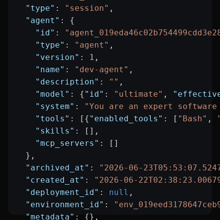
  "type"
: 
"session"
,
  "agent"
: {
    "id"
: 
"agent_019eda46c02b754499cdd3e2
    "type"
: 
"agent"
,
    "version"
: 
1
,
    "name"
: 
"dev-agent"
,
    "description"
: 
""
,
    "model"
: {
"id"
: 
"ultimate"
, 
"effectiv
    "system"
: 
"You are an expert software
    "tools"
: [{
"enabled_tools"
: [
"Bash"
, 
    "skills"
: [],
    "mcp_servers"
: []
  },
  "archived_at"
: 
"2026-06-23T05:53:07.524
  "created_at"
: 
"2026-06-22T02:38:23.0067
  "deployment_id"
: 
null
,
  "environment_id"
: 
"env_019eed3178647ceb
  "metadata"
: {},