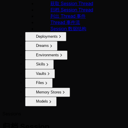
获取 Session Thread
归档 Session Thread
列出 Thread 事件
Thread 事件流
Session 数据结构
Deployments
Dreams
Environments
Skills
Vaults
Files
Memory Stores
Models
Sessions
归档 Session