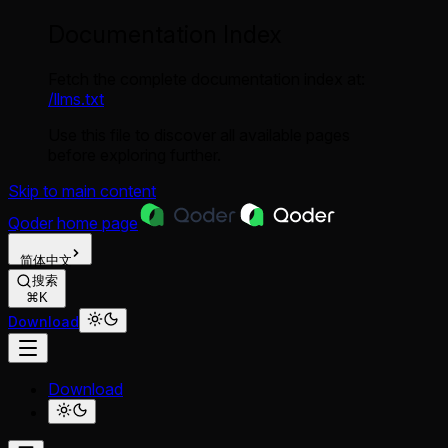
Documentation Index
Fetch the complete documentation index at:
/llms.txt
Use this file to discover all available pages
before exploring further.
Skip to main content
Qoder
home page
简体中文
搜索
⌘K
Download
Download