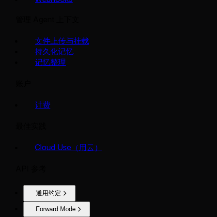
管理 Agent 上下文
文件上传与挂载
持久化记忆
记忆整理
账户
计费
最佳实践
Cloud Use（用云）
API 参考
通用约定
Forward Mode