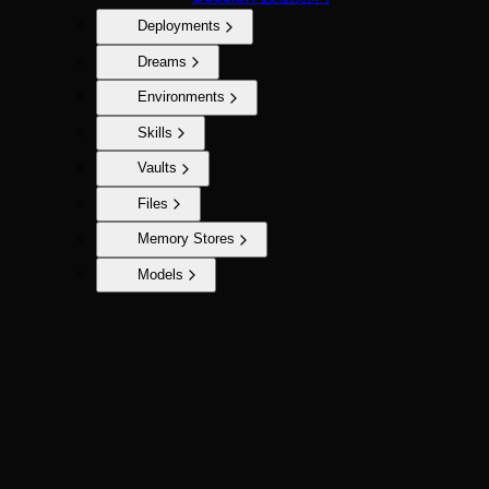
Deployments
Dreams
Environments
Skills
Vaults
Files
Memory Stores
Models