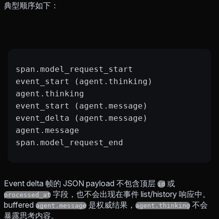
典型顺序如下：
span.model_request_start
event_start (agent.thinking)
agent.thinking
event_start (agent.message)
event_delta (agent.message)
agent.message
span.model_request_end
Event delta 帧的 JSON payload 不包含顶层
或
id
字段，也不会出现在事件 list/history 响应中。
processed_at
buffered
是权威结果，
不会
agent.message
agent.thinking
暴露思考内容。