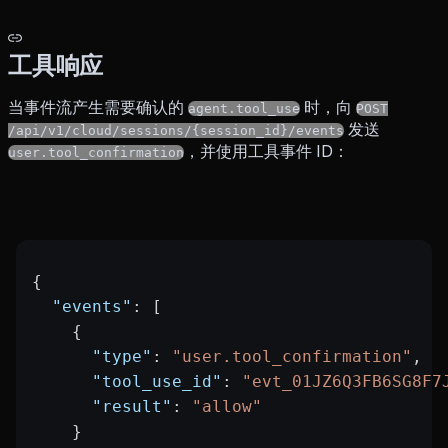
工具响应
当事件流产生需要确认的
时，向
agent.tool_use
POST
发送
/api/v1/cloud/sessions/{session_id}/events
，并使用工具事件 ID：
user.tool_confirmation
{
  "events"
: [
    {
      "type"
: 
"user.tool_confirmation"
,
      "tool_use_id"
: 
"evt_01JZ6Q3FB6SG8F7
      "result"
: 
"allow"
    }