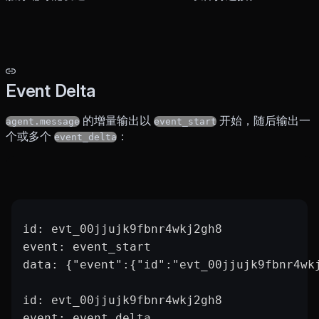
Event Delta
的增量输出以
开始，随后输出一
agent.message
event_start
个或多个
：
event_delta
id: evt_00jjujk9fbnr4wkj2gh8
event: event_start
data: {"event":{"id":"evt_00jjujk9fbnr4wk
id: evt_00jjujk9fbnr4wkj2gh8
event: event_delta