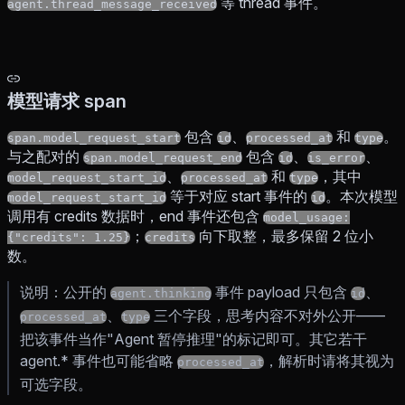
等 thread 事件。
agent.thread_message_received
模型请求 span
包含
、
和
。
span.model_request_start
id
processed_at
type
与之配对的
包含
、
、
span.model_request_end
id
is_error
、
和
，其中
model_request_start_id
processed_at
type
等于对应 start 事件的
。本次模型
model_request_start_id
id
调用有 credits 数据时，end 事件还包含
model_usage:
；
向下取整，最多保留 2 位小
{"credits": 1.25}
credits
数。
说明：公开的
事件 payload 只包含
、
agent.thinking
id
、
三个字段，思考内容不对外公开——
processed_at
type
把该事件当作"Agent 暂停推理"的标记即可。其它若干
agent.* 事件也可能省略
，解析时请将其视为
processed_at
可选字段。