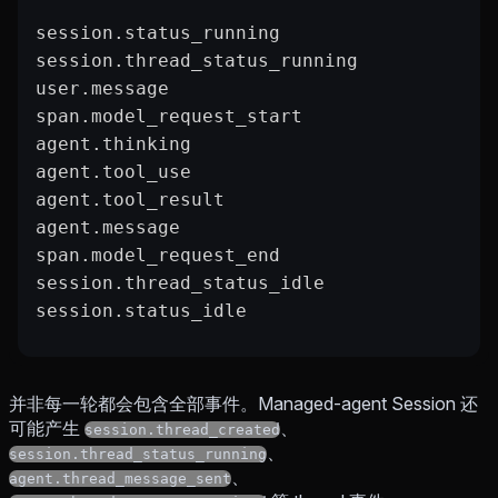
session.status_running
session.thread_status_running
user.message
span.model_request_start
agent.thinking
agent.tool_use
agent.tool_result
agent.message
span.model_request_end
session.thread_status_idle
session.status_idle
并非每一轮都会包含全部事件。Managed-agent Session 还
可能产生
、
session.thread_created
、
session.thread_status_running
、
agent.thread_message_sent