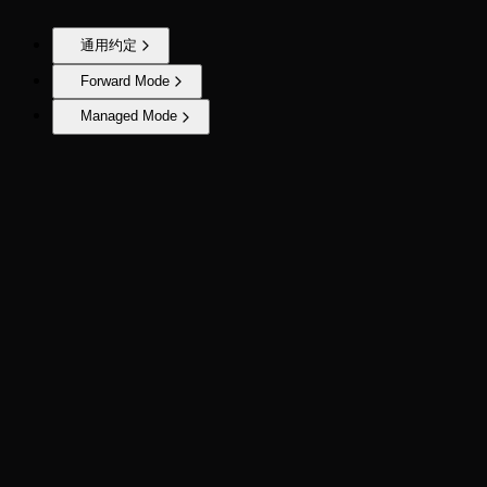
通用约定
Forward Mode
Managed Mode