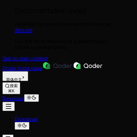
Documentation Index
Fetch the complete documentation index at:
/llms.txt
Use this file to discover all available pages
before exploring further.
Skip to main content
Qoder
home page
简体中文
搜索
⌘K
Download
Download