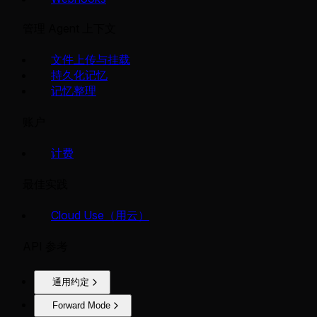
管理 Agent 上下文
文件上传与挂载
持久化记忆
记忆整理
账户
计费
最佳实践
Cloud Use（用云）
API 参考
通用约定
Forward Mode