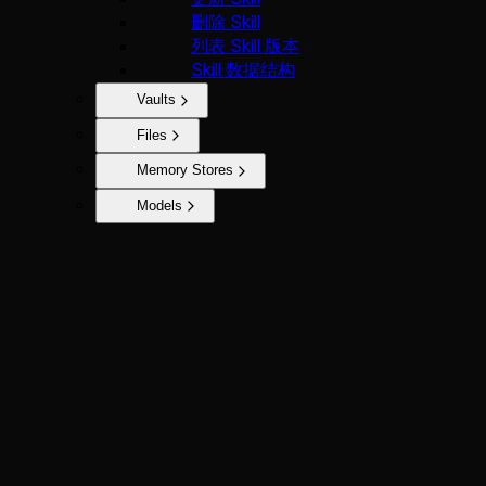
删除 Skill
列表 Skill 版本
Skill 数据结构
Vaults
Files
Memory Stores
Models