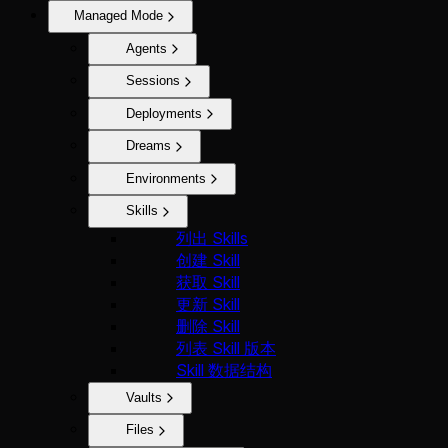
Managed Mode
Agents
Sessions
Deployments
Dreams
Environments
Skills
列出 Skills
创建 Skill
获取 Skill
更新 Skill
删除 Skill
列表 Skill 版本
Skill 数据结构
Vaults
Files