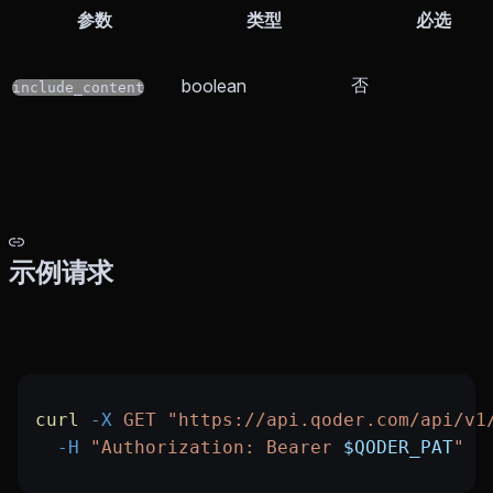
参数
类型
必选
否
boolean
include_content
示例请求
curl
 -X
 GET
 "https://api.qoder.com/api/v1
  -H
 "Authorization: Bearer 
$QODER_PAT
"