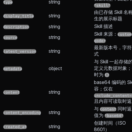
string
type
"skill"
由已存储 Skill 名
string
display_title
生的展示标题
Skill 描述
string
description
Skill 来源：
custom
string
source
qoder
最新版本号，字符
string
latest_version
式
与 Skill 一起存储
定义元数据对象；
object
metadata
时为
{}
base64 编码的 Ski
容；仅在
string
content
include_content=
且内容可读取时返
与
同时返
content
string
content_encoding
值为
"base64"
创建时间（ISO
string
created_at
8601）