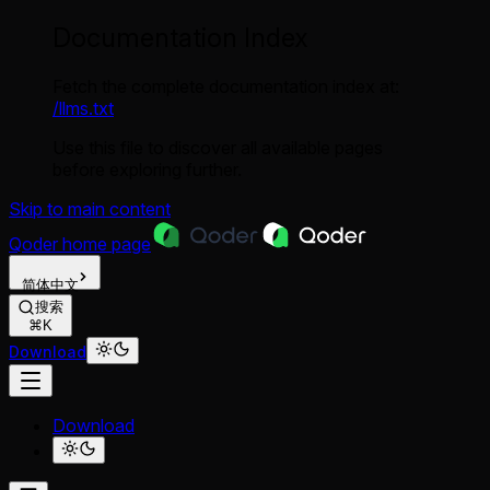
Documentation Index
Fetch the complete documentation index at:
/llms.txt
Use this file to discover all available pages
before exploring further.
Skip to main content
Qoder
home page
简体中文
搜索
⌘K
Download
Download