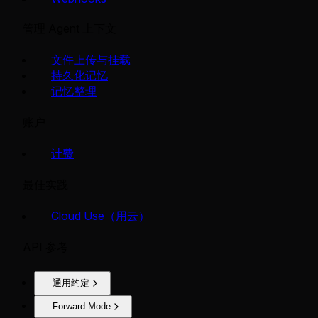
管理 Agent 上下文
文件上传与挂载
持久化记忆
记忆整理
账户
计费
最佳实践
Cloud Use（用云）
API 参考
通用约定
Forward Mode