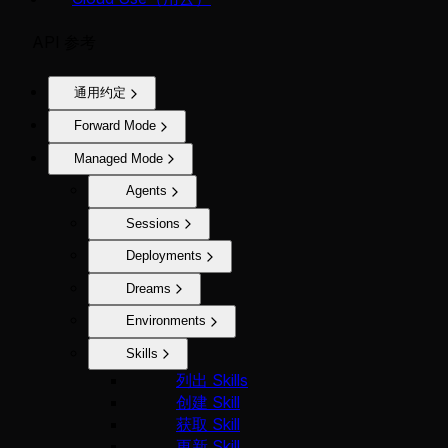
API 参考
通用约定
Forward Mode
Managed Mode
Agents
Sessions
Deployments
Dreams
Environments
Skills
列出 Skills
创建 Skill
获取 Skill
更新 Skill