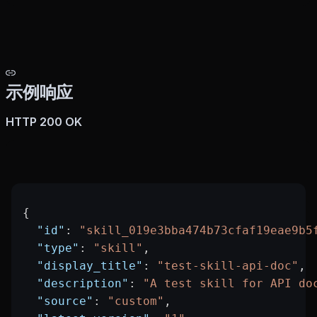
示例响应
HTTP 200 OK
{
  "id"
: 
"skill_019e3bba474b73cfaf19eae9b5
  "type"
: 
"skill"
,
  "display_title"
: 
"test-skill-api-doc"
,
  "description"
: 
"A test skill for API do
  "source"
: 
"custom"
,