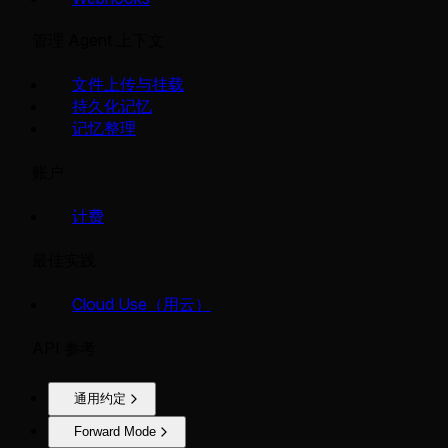
管理 Agent 上下文
文件上传与挂载
持久化记忆
记忆整理
账户
计费
最佳实践
Cloud Use（用云）
API 参考
通用约定
Forward Mode