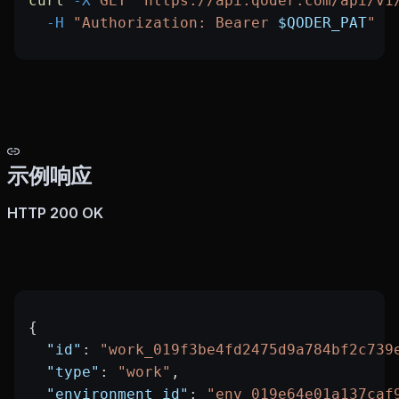
curl
 -X
 GET
 "https://api.qoder.com/api/v1
  -H
 "Authorization: Bearer 
$QODER_PAT
"
示例响应
HTTP 200 OK
{
  "id"
: 
"work_019f3be4fd2475d9a784bf2c739
  "type"
: 
"work"
,
  "environment_id"
: 
"env_019e64e01a137caf