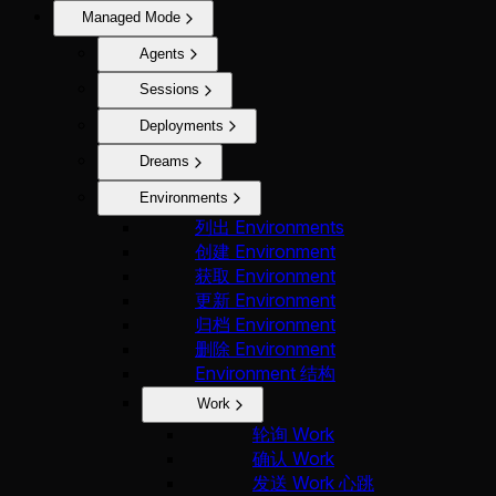
Managed Mode
Agents
Sessions
Deployments
Dreams
Environments
列出 Environments
创建 Environment
获取 Environment
更新 Environment
归档 Environment
删除 Environment
Environment 结构
Work
轮询 Work
确认 Work
发送 Work 心跳