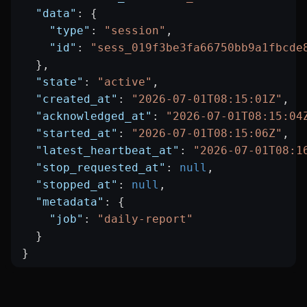
  "data"
: {
    "type"
: 
"session"
,
    "id"
: 
"sess_019f3be3fa66750bb9a1fbcde
  },
  "state"
: 
"active"
,
  "created_at"
: 
"2026-07-01T08:15:01Z"
,
  "acknowledged_at"
: 
"2026-07-01T08:15:04
  "started_at"
: 
"2026-07-01T08:15:06Z"
,
  "latest_heartbeat_at"
: 
"2026-07-01T08:1
  "stop_requested_at"
: 
null
,
  "stopped_at"
: 
null
,
  "metadata"
: {
    "job"
: 
"daily-report"
  }
}