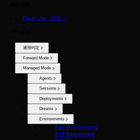
最佳实践
Cloud Use（用云）
API 参考
通用约定
Forward Mode
Managed Mode
Agents
Sessions
Deployments
Dreams
Environments
列出 Environments
创建 Environment