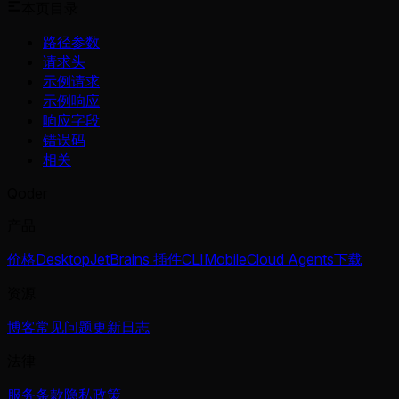
本页目录
路径参数
请求头
示例请求
示例响应
响应字段
错误码
相关
Qoder
产品
价格
Desktop
JetBrains 插件
CLI
Mobile
Cloud Agents
下载
资源
博客
常见问题
更新日志
法律
服务条款
隐私政策