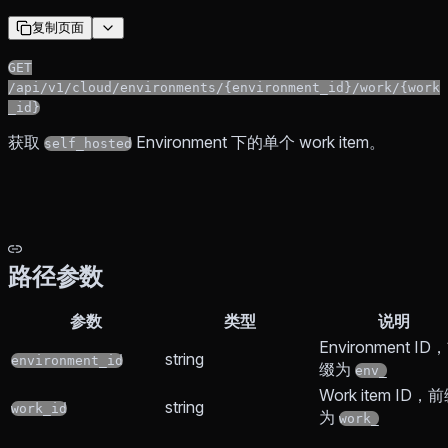
复制页面
GET
/api/v1/cloud/environments/{environment_id}/work/{work
_id}
获取
Environment 下的单个 work item。
self_hosted
路径参数
参数
类型
说明
Environment ID
string
environment_id
缀为
env_
Work item ID，
string
work_id
为
work_