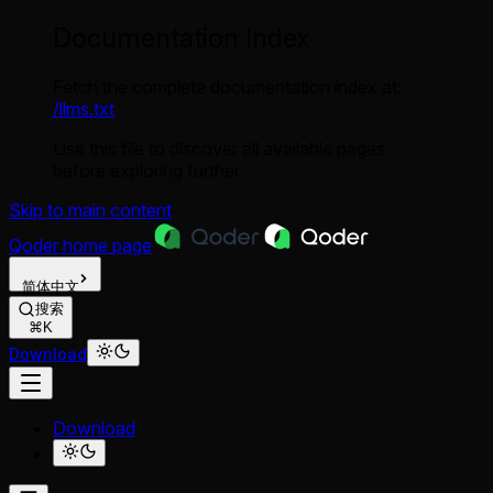
Documentation Index
Fetch the complete documentation index at:
/llms.txt
Use this file to discover all available pages
before exploring further.
Skip to main content
Qoder
home page
简体中文
搜索
⌘K
Download
Download