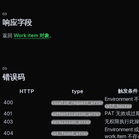
响应字段
返回
Work item 对象
。
错误码
触发条件
HTTP
type
Environment 
400
invalid_request_error
self_hosted
PAT 无效或过
401
authentication_error
无权限执行此
403
permission_error
Environment 或
404
not_found_error
work item 不