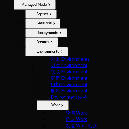
Managed Mode
Agents
Sessions
Deployments
Dreams
Environments
列出 Environments
创建 Environment
获取 Environment
更新 Environment
归档 Environment
删除 Environment
Environment 结构
Work
轮询 Work
确认 Work
发送 Work 心跳