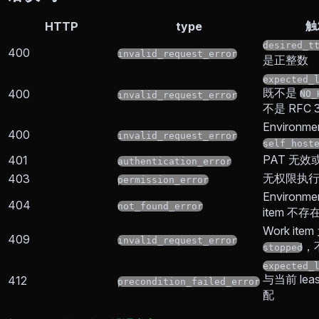
触
HTTP
type
desired_t
400
invalid_request_error
是正整数
expected_
既不是
400
NO_
invalid_request_error
不是 RFC 
Environm
400
invalid_request_error
self_host
PAT 无效
401
authentication_error
无权限执
403
permission_error
Environme
404
not_found_error
item 不存
Work item
409
invalid_request_error
，不
stopped
expected_
与当前 leas
412
precondition_failed_error
配