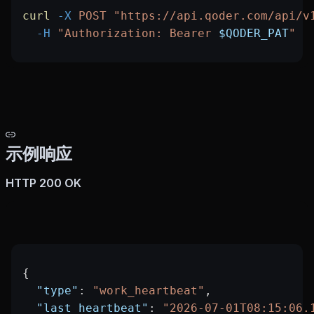
curl
 -X
 POST
 "https://api.qoder.com/api/v
  -H
 "Authorization: Bearer 
$QODER_PAT
"
示例响应
HTTP 200 OK
{
  "type"
: 
"work_heartbeat"
,
  "last_heartbeat"
: 
"2026-07-01T08:15:06.