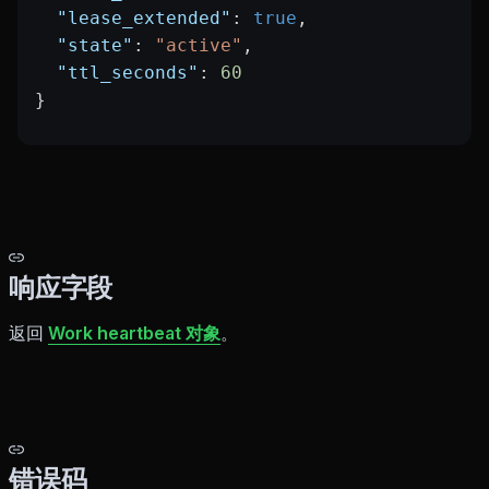
  "lease_extended"
: 
true
,
  "state"
: 
"active"
,
  "ttl_seconds"
: 
60
}
响应字段
返回
Work heartbeat 对象
。
错误码