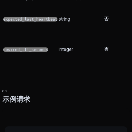
否
string
expected_last_heartbeat
否
integer
desired_ttl_seconds
示例请求