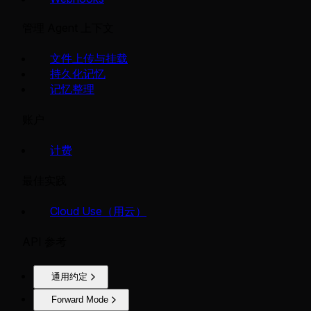
管理 Agent 上下文
文件上传与挂载
持久化记忆
记忆整理
账户
计费
最佳实践
Cloud Use（用云）
API 参考
通用约定
Forward Mode