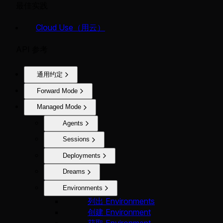
最佳实践
Cloud Use（用云）
API 参考
通用约定
Forward Mode
Managed Mode
Agents
Sessions
Deployments
Dreams
Environments
列出 Environments
创建 Environment