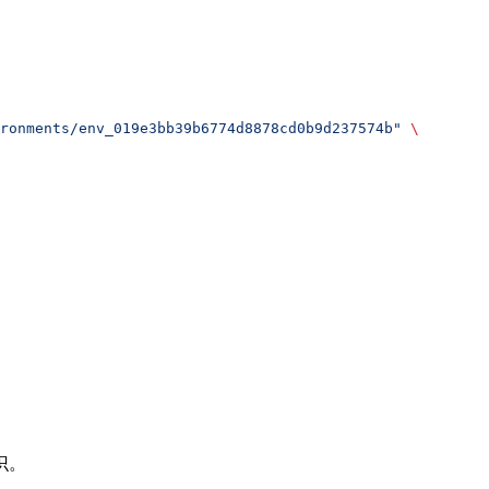
ronments/env_019e3bb39b6774d8878cd0b9d237574b"
 \
识。