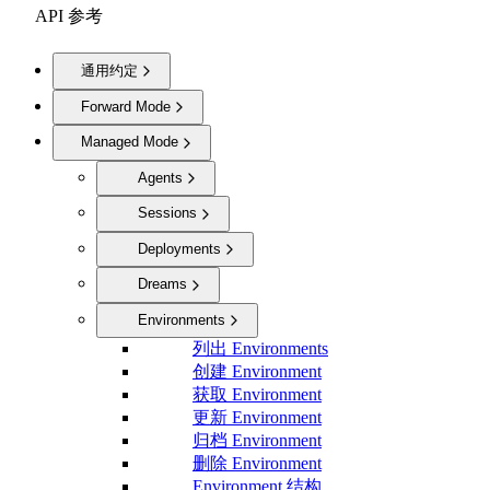
API 参考
通用约定
Forward Mode
Managed Mode
Agents
Sessions
Deployments
Dreams
Environments
列出 Environments
创建 Environment
获取 Environment
更新 Environment
归档 Environment
删除 Environment
Environment 结构