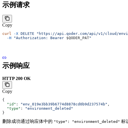
示例请求
Copy
curl
 -X
 DELETE
 "https://api.qoder.com/api/v1/cloud/envi
  -H
 "Authorization: Bearer 
$QODER_PAT
"
示例响应
HTTP 200 OK
Copy
{
  "id"
: 
"env_019e3bb39b6774d8878cd0b9d237574b"
,
  "type"
: 
"environment_deleted"
}
删除成功通过响应体中的
标
"type": "environment_deleted"