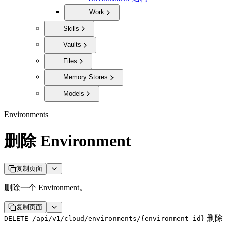
Work
Skills
Vaults
Files
Memory Stores
Models
Environments
删除 Environment
复制页面
删除一个 Environment。
复制页面
删除 
DELETE /api/v1/cloud/environments/{environment_id}