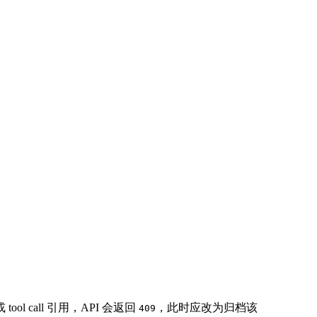
 tool call 引用，API 会返回
，此时应改为归档该
409