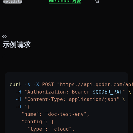
Metadata 对象
否
metadata
示例请求
curl
 -s
 -X
 POST
 "https://api.qoder.com/ap
  -H
 "Authorization: Bearer 
$QODER_PAT
"
 \
  -H
 "Content-Type: application/json"
 \
  -d
 '{
    "name": "doc-test-env",
    "config": {
      "type": "cloud",