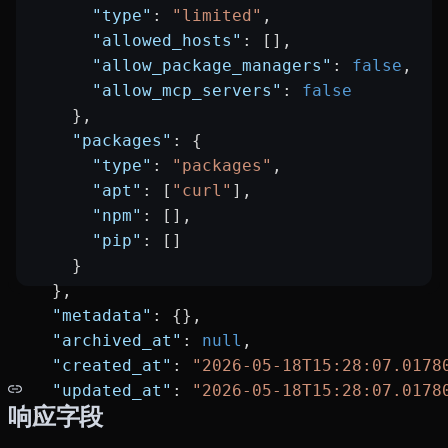
      "type"
: 
"limited"
,
      "allowed_hosts"
: [],
      "allow_package_managers"
: 
false
,
      "allow_mcp_servers"
: 
false
    },
    "packages"
: {
      "type"
: 
"packages"
,
      "apt"
: [
"curl"
],
      "npm"
: [],
      "pip"
: []
    }
  },
  "metadata"
: {},
  "archived_at"
: 
null
,
  "created_at"
: 
"2026-05-18T15:28:07.0178
  "updated_at"
: 
"2026-05-18T15:28:07.0178
响应字段
}