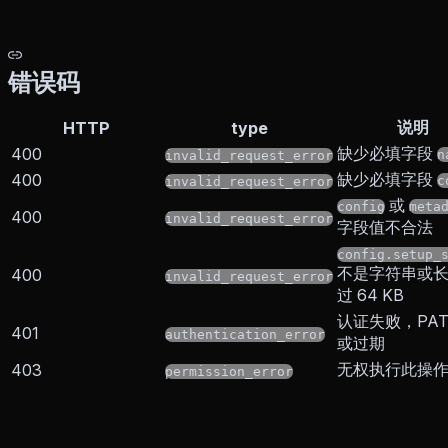
错误码
说明
HTTP
type
缺少必填字段
400
n
invalid_request_error
缺少必填字段
400
c
invalid_request_error
或
config
meta
400
invalid_request_error
字段值不合法
config.setup_
不是字符串或
400
invalid_request_error
过 64 KB
认证失败，PAT
401
authentication_error
或过期
无权执行此操
403
permission_error