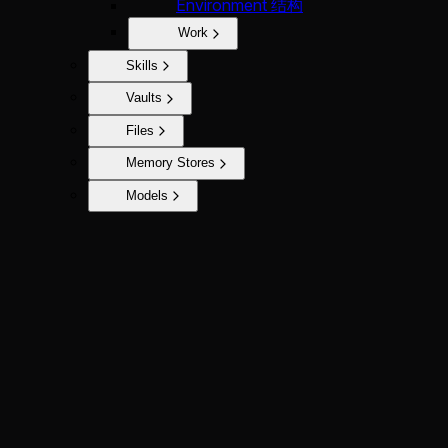
Environment 结构
Work
Skills
Vaults
Files
Memory Stores
Models