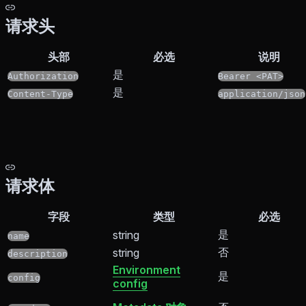
请求头
头部
必选
说明
是
Authorization
Bearer <PAT>
是
Content-Type
application/json
请求体
字段
类型
必选
是
string
name
否
string
description
Environment
是
config
config