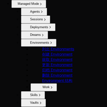
Managed Mode
Agents
Sessions
Deployments
Dreams
Environments
列出 Environments
创建 Environment
获取 Environment
更新 Environment
归档 Environment
删除 Environment
Environment 结构
Work
Skills
Vaults