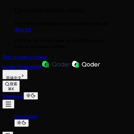
Documentation Index
Fetch the complete documentation index at:
/llms.txt
Use this file to discover all available pages
before exploring further.
Skip to main content
Qoder
home page
简体中文
搜索
⌘K
Download
Download