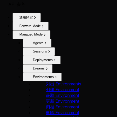
API 参考
通用约定
Forward Mode
Managed Mode
Agents
Sessions
Deployments
Dreams
Environments
列出 Environments
创建 Environment
获取 Environment
更新 Environment
归档 Environment
删除 Environment