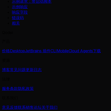
示例请求：带启动脚本
示例响应
响应字段
错误码
相关
Qoder
产品
价格
Desktop
JetBrains 插件
CLI
Mobile
Cloud Agents
下载
资源
博客
常见问题
更新日志
法律
服务条款
隐私政策
联系我们
意见反馈
联系销售
论坛
关于我们