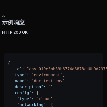
示例响应
HTTP 200 OK
{
  "id"
: 
"env_019e3bb39b6774d8878cd0b9d237
  "type"
: 
"environment"
,
  "name"
: 
"doc-test-env"
,
  "description"
: 
""
,
  "config"
: {
    "type"
: 
"cloud"
,
    "networking"
: {