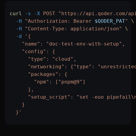
curl
 -s
 -X
 POST
 "https://api.qoder.com/ap
  -H
 "Authorization: Bearer 
$QODER_PAT
"
 \
  -H
 "Content-Type: application/json"
 \
  -d
 '{
    "name": "doc-test-env-with-setup",
    "config": {
      "type": "cloud",
      "networking": {"type": "unrestricte
      "packages": {
        "npm": ["pnpm@9"]
      },
      "setup_script": "set -euo pipefail\
    }
  }'