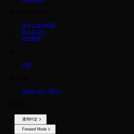
管理 Agent 上下文
文件上传与挂载
持久化记忆
记忆整理
账户
计费
最佳实践
Cloud Use（用云）
API 参考
通用约定
Forward Mode