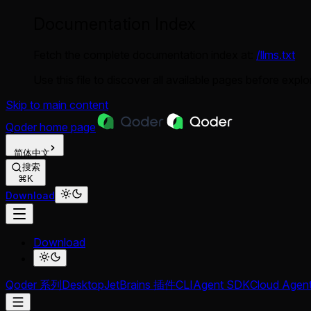
Documentation Index
Fetch the complete documentation index at:
/llms.txt
Use this file to discover all available pages before explor
Skip to main content
Qoder
home page
简体中文
搜索
⌘K
Download
Download
Qoder 系列
Desktop
JetBrains 插件
CLI
Agent SDK
Cloud Agen