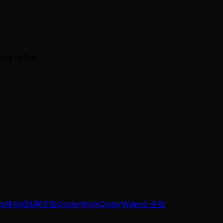
ing further.
ts
移动端&网页版
QoderWork
QoderWake
企业版