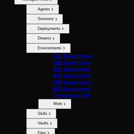
Agents
Sessions
Deployments
Dreams
Environments
列出 Environments
创建 Environment
获取 Environment
更新 Environment
归档 Environment
删除 Environment
Environment 结构
Work
Skills
Vaults
Files