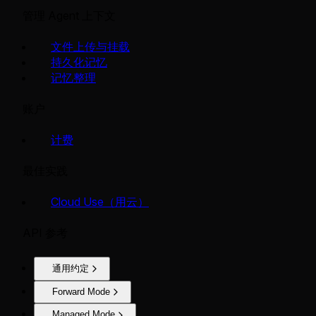
管理 Agent 上下文
文件上传与挂载
持久化记忆
记忆整理
账户
计费
最佳实践
Cloud Use（用云）
API 参考
通用约定
Forward Mode
Managed Mode