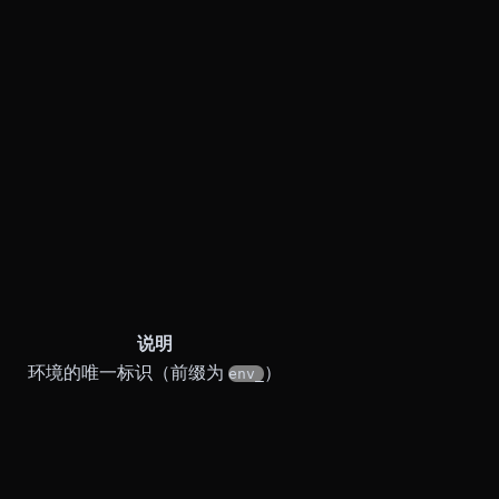
说明
环境的唯一标识（前缀为
）
env_