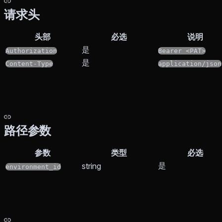
请求头
头部
必选
说明
是
Authorization
Bearer <PAT>
是
Content-Type
application/json
路径参数
参数
类型
必选
是
string
environment_id