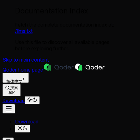
Documentation Index
Fetch the complete documentation index at:
/llms.txt
Use this file to discover all available pages
before exploring further.
Skip to main content
Qoder
home page
简体中文
搜索
⌘K
Download
Download