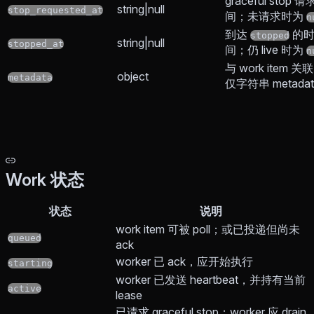
graceful stop 
string|null
stop_requested_at
间；未请求时为
n
到达
的
stopped
string|null
stopped_at
间；仍 live 时为
n
与 work item 关
object
metadata
仅字符串 metadat
Work 状态
状态
说明
work item 可被 poll；或已投递但尚未
queued
ack
worker 已 ack，应开始执行
starting
worker 已发送 heartbeat，并持有当前
active
lease
已请求 graceful stop；worker 应 drain