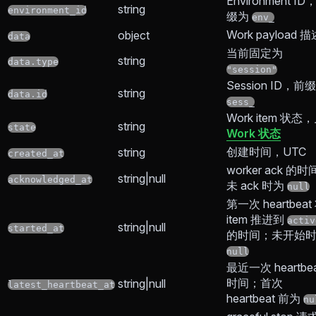
Environment ID
string
environment_id
缀为
env_
Work payload 描
object
data
当前固定为
string
data.type
"session"
Session ID，前
string
data.id
sess_
Work item 状态
string
state
Work 状态
创建时间，UTC
string
created_at
worker ack 的
string|null
acknowledged_at
未 ack 时为
null
第一次 heartbeat
item 推进到
activ
string|null
started_at
的时间；未开始
null
最近一次 heartbe
时间；首次
string|null
latest_heartbeat_at
heartbeat 前为
nu