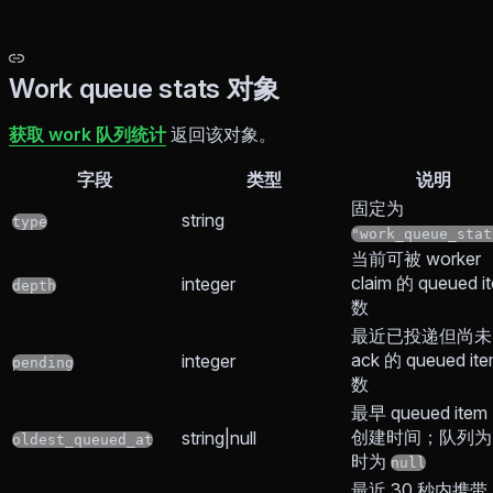
Work queue stats 对象
获取 work 队列统计
返回该对象。
字段
类型
说明
固定为
string
type
"work_queue_stat
当前可被 worker
claim 的 queued i
integer
depth
数
最近已投递但尚未
ack 的 queued it
integer
pending
数
最早 queued item
创建时间；队列为
string|null
oldest_queued_at
时为
null
最近 30 秒内携带