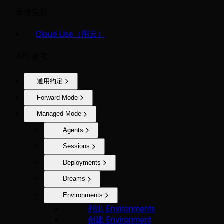
最佳实践
Cloud Use（用云）
API 参考
通用约定
Forward Mode
Managed Mode
Agents
Sessions
Deployments
Dreams
Environments
列出 Environments
创建 Environment