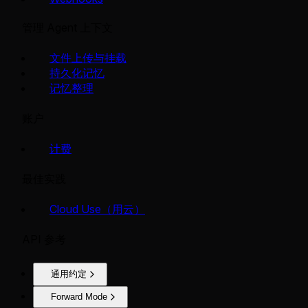
管理 Agent 上下文
文件上传与挂载
持久化记忆
记忆整理
账户
计费
最佳实践
Cloud Use（用云）
API 参考
通用约定
Forward Mode