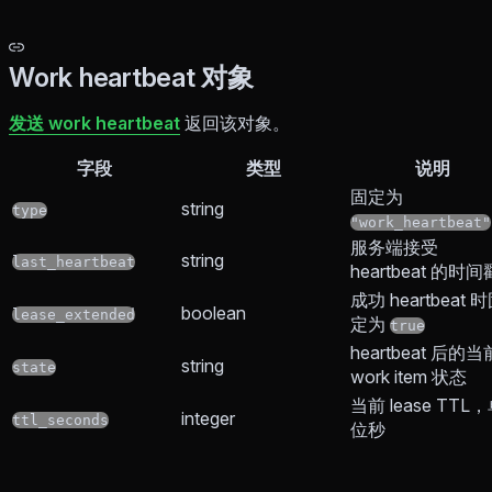
Work heartbeat 对象
发送 work heartbeat
返回该对象。
字段
类型
说明
固定为
string
type
"work_heartbeat"
服务端接受
string
last_heartbeat
heartbeat 的时间
成功 heartbeat 
boolean
lease_extended
定为
true
heartbeat 后的当
string
state
work item 状态
当前 lease TTL
integer
ttl_seconds
位秒