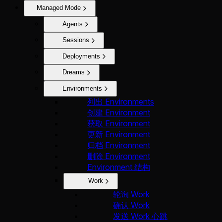
Managed Mode
Agents
Sessions
Deployments
Dreams
Environments
列出 Environments
创建 Environment
获取 Environment
更新 Environment
归档 Environment
删除 Environment
Environment 结构
Work
轮询 Work
确认 Work
发送 Work 心跳