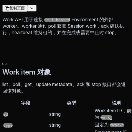
复制页面
Work API 用于连接
Environment 的外部
self_hosted
worker。worker 通过 poll 获取 Session work，ack 确认执
行，heartbeat 维持租约，并在完成或需要中止时 stop。
Work item 对象
list、poll、get、update metadata、ack 和 stop 接口都会返
回该对象。
字段
类型
说明
Work item ID，
string
id
为
work_
固定为
string
"work"
type