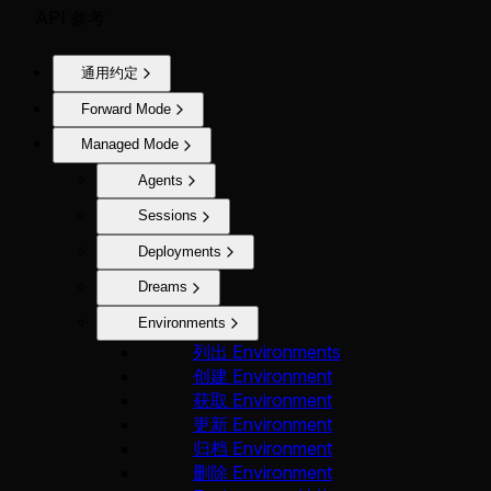
API 参考
通用约定
Forward Mode
Managed Mode
Agents
Sessions
Deployments
Dreams
Environments
列出 Environments
创建 Environment
获取 Environment
更新 Environment
归档 Environment
删除 Environment