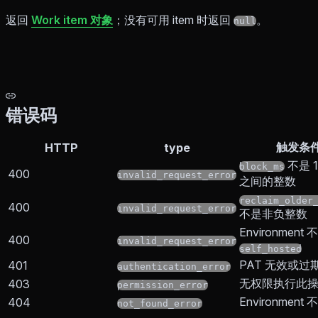
返回
Work item 对象
；没有可用 item 时返回
。
null
错误码
触发条
HTTP
type
不是 1
block_ms
400
invalid_request_error
之间的整数
reclaim_older
400
invalid_request_error
不是非负整数
Environment 
400
invalid_request_error
self_hosted
PAT 无效或过
401
authentication_error
无权限执行此
403
permission_error
Environment
404
not_found_error