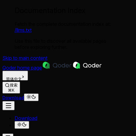
Documentation Index
Fetch the complete documentation index at:
/llms.txt
Use this file to discover all available pages
before exploring further.
Skip to main content
Qoder
home page
简体中文
搜索
⌘K
Download
Download