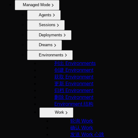
Managed Mode
Agents
Sessions
Deployments
Dreams
Environments
列出 Environments
创建 Environment
获取 Environment
更新 Environment
归档 Environment
删除 Environment
Environment 结构
Work
轮询 Work
确认 Work
发送 Work 心跳