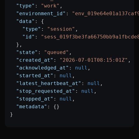
  "type"
: 
"work"
,
  "environment_id"
: 
"env_019e64e01a137caf
  "data"
: {
    "type"
: 
"session"
,
    "id"
: 
"sess_019f3be3fa66750bb9a1fbcde
  },
  "state"
: 
"queued"
,
  "created_at"
: 
"2026-07-01T08:15:01Z"
,
  "acknowledged_at"
: 
null
,
  "started_at"
: 
null
,
  "latest_heartbeat_at"
: 
null
,
  "stop_requested_at"
: 
null
,
  "stopped_at"
: 
null
,
  "metadata"
: {}
}