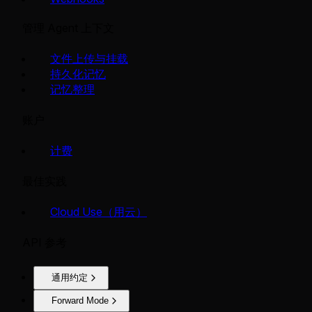
管理 Agent 上下文
文件上传与挂载
持久化记忆
记忆整理
账户
计费
最佳实践
Cloud Use（用云）
API 参考
通用约定
Forward Mode