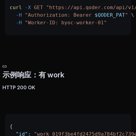
curl
 -X
 GET
 "https://api.qoder.com/api/v1
  -H
 "Authorization: Bearer 
$QODER_PAT
"
 \
  -H
 "Worker-ID: byoc-worker-01"
示例响应：有 work
HTTP 200 OK
{
  "id"
: 
"work_019f3be4fd2475d9a784bf2c739