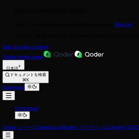
Documentation Index
Fetch the complete documentation index at:
/llms.txt
Use this file to discover all available pages before explor
Skip to main content
Qoder
home page
日本語
ドキュメントを検索
⌘K
Download
Download
Qoder シリーズ
Desktop
JetBrains プラグイン
CLI
Agent SDK