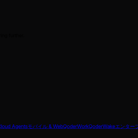
ing further.
Cloud Agents
モバイル & Web
QoderWork
QoderWake
エンター