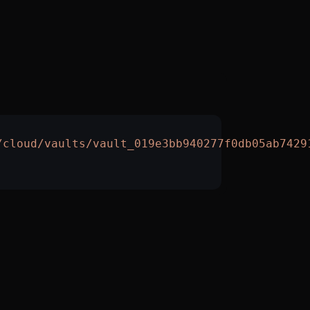
/cloud/vaults/vault_019e3bb940277f0db05ab7429