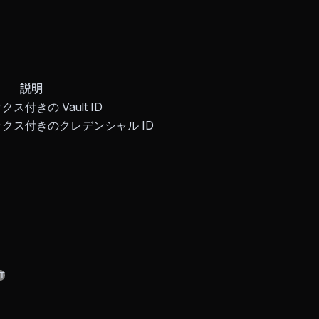
説明
ス付きの Vault ID
クス付きのクレデンシャル ID
T