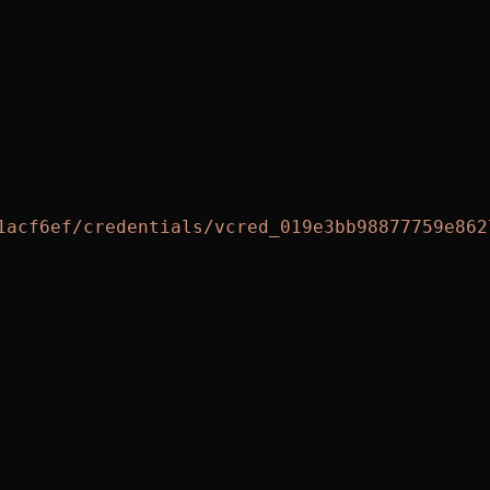
1acf6ef/credentials/vcred_019e3bb98877759e862