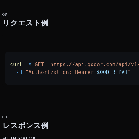
リクエスト例
curl
 -X
 GET
 "https://api.qoder.com/api/v1
  -H
 "Authorization: Bearer 
$QODER_PAT
"
レスポンス例
HTTP 200 OK