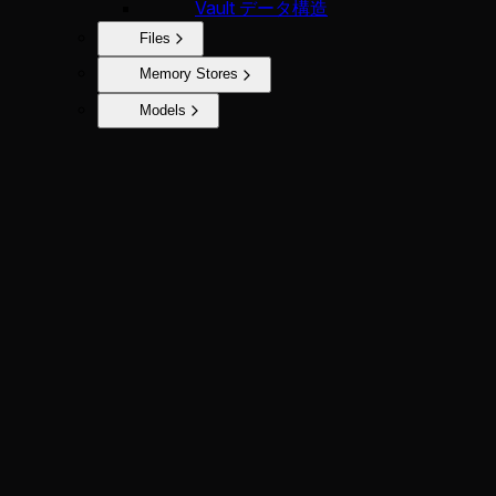
Vault データ構造
Files
Memory Stores
Models