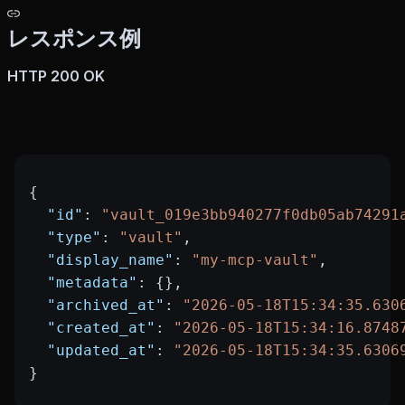
レスポンス例
HTTP 200 OK
{
  "id"
: 
"vault_019e3bb940277f0db05ab74291
  "type"
: 
"vault"
,
  "display_name"
: 
"my-mcp-vault"
,
  "metadata"
: {},
  "archived_at"
: 
"2026-05-18T15:34:35.630
  "created_at"
: 
"2026-05-18T15:34:16.8748
  "updated_at"
: 
"2026-05-18T15:34:35.6306
}