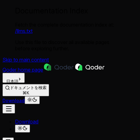
Documentation Index
Fetch the complete documentation index at:
/llms.txt
Use this file to discover all available pages
before exploring further.
Skip to main content
Qoder
home page
日本語
ドキュメントを検索
⌘K
Download
Download