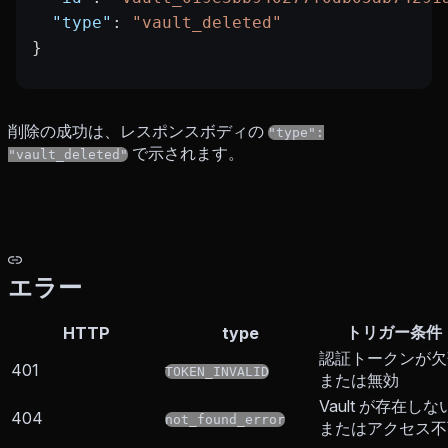
  "type"
: 
"vault_deleted"
}
削除の成功は、レスポンスボディの
"type":
で示されます。
"vault_deleted"
エラー
トリガー条件
HTTP
type
認証トークンが欠
401
TOKEN_INVALID
または無効
Vault が存在しな
404
not_found_error
またはアクセス不