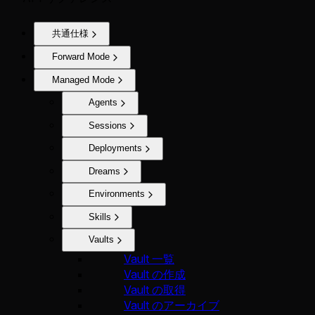
共通仕様
Forward Mode
Managed Mode
Agents
Sessions
Deployments
Dreams
Environments
Skills
Vaults
Vault 一覧
Vault の作成
Vault の取得
Vault のアーカイブ