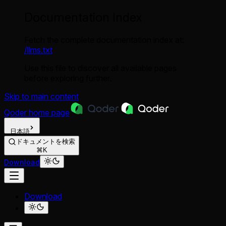
Documentation Index
Fetch the complete documentation index at:
/llms.txt
Use this file to discover all available pages
before exploring further.
Skip to main content
Qoder
home page
日本語
ドキュメントを検索
⌘K
Download
Download