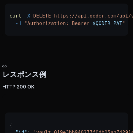
curl
 -X
 DELETE
 https://api.qoder.com/api/
  -H
 "Authorization: Bearer 
$QODER_PAT
"
レスポンス例
HTTP 200 OK
{
  "id"
: 
"vault_019e3bb940277f0db05ab74291