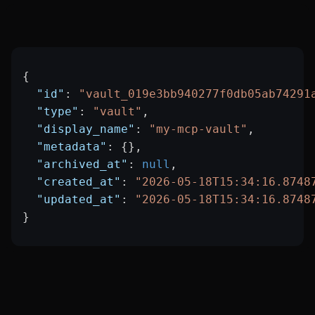
{
  "id"
: 
"vault_019e3bb940277f0db05ab74291
  "type"
: 
"vault"
,
  "display_name"
: 
"my-mcp-vault"
,
  "metadata"
: {},
  "archived_at"
: 
null
,
  "created_at"
: 
"2026-05-18T15:34:16.8748
  "updated_at"
: 
"2026-05-18T15:34:16.8748
}