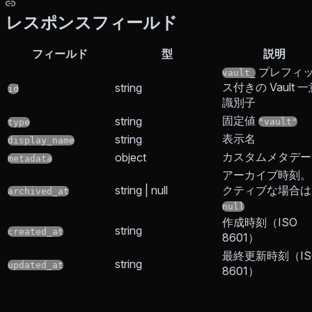
レスポンスフィールド
フィールド
型
説明
プレフィ
vault_
ス付きの Vault 
string
id
識別子
固定値
string
"vault"
type
表示名
string
display_name
カスタムメタデー
object
metadata
アーカイブ時刻。
string | null
クティブな場合は
archived_at
null
作成時刻（ISO
string
created_at
8601）
最終更新時刻（IS
string
updated_at
8601）