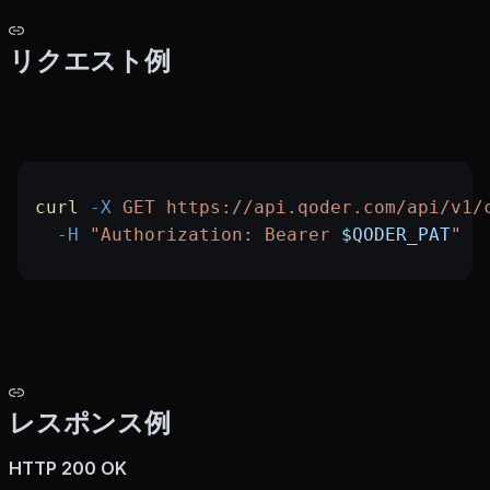
リクエスト例
curl
 -X
 GET
 https://api.qoder.com/api/v1/
  -H
 "Authorization: Bearer 
$QODER_PAT
"
レスポンス例
HTTP 200 OK