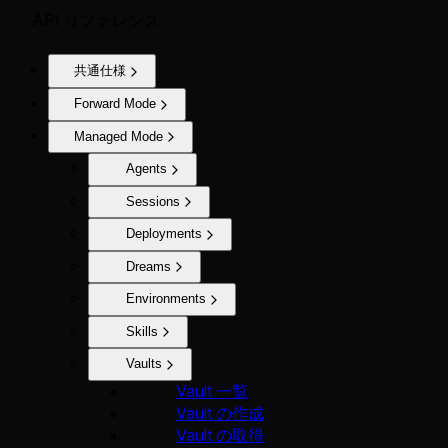
API リファレンス
共通仕様
Forward Mode
Managed Mode
Agents
Sessions
Deployments
Dreams
Environments
Skills
Vaults
Vault 一覧
Vault の作成
Vault の取得