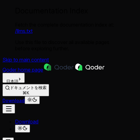
Documentation Index
Fetch the complete documentation index at:
/llms.txt
Use this file to discover all available pages
before exploring further.
Skip to main content
Qoder
home page
日本語
ドキュメントを検索
⌘K
Download
Download