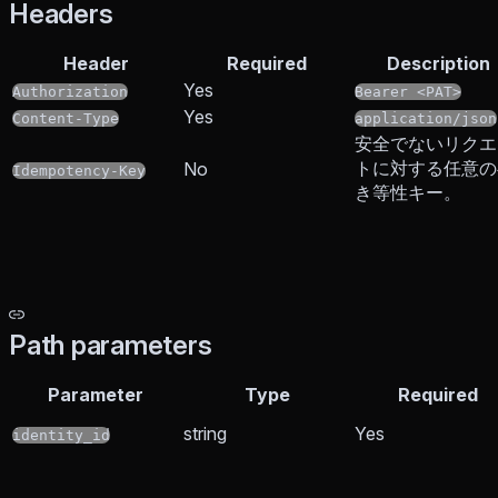
Headers
Header
Required
Description
Yes
Authorization
Bearer <PAT>
Yes
Content-Type
application/json
安全でないリクエ
トに対する任意の
No
Idempotency-Key
き等性キー。
Path parameters
Parameter
Type
Required
string
Yes
identity_id