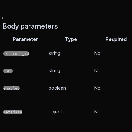
Body parameters
Parameter
Type
Required
string
No
external_id
string
No
name
boolean
No
enabled
object
No
metadata