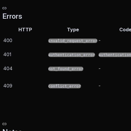
Errors
HTTP
Type
Cod
400
-
invalid_request_error
401
authentication_error
authenticatio
404
-
not_found_error
409
-
conflict_error