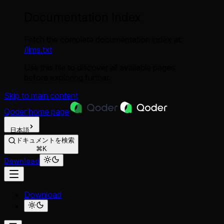
Documentation Index
Fetch the complete documentation index at:
/llms.txt
Use this file to discover all available pages
before exploring further.
Skip to main content
Qoder
home page
日本語
ドキュメントを検索
⌘K
Download
Download