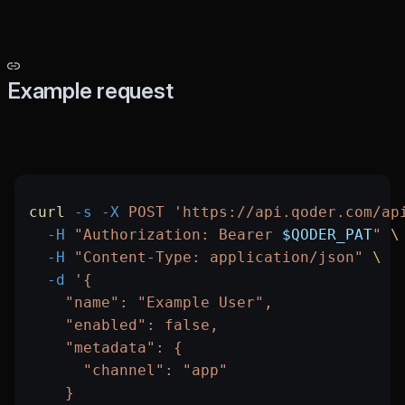
Example request
curl
 -s
 -X
 POST
 'https://api.qoder.com/ap
  -H
 "Authorization: Bearer 
$QODER_PAT
"
 \
  -H
 "Content-Type: application/json"
 \
  -d
 '{
    "name": "Example User",
    "enabled": false,
    "metadata": {
      "channel": "app"
    }