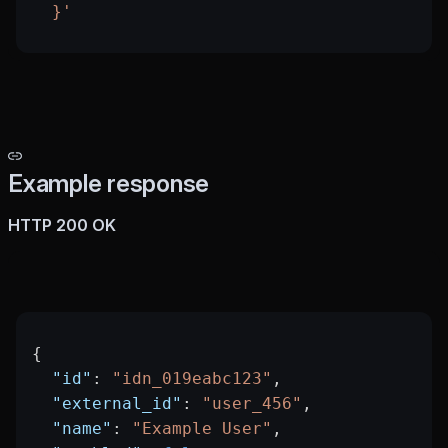
  }'
Example response
HTTP 200 OK
{
  "id"
: 
"idn_019eabc123"
,
  "external_id"
: 
"user_456"
,
  "name"
: 
"Example User"
,