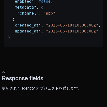
  "enabled"
: 
false
,
  "metadata"
: {
    "channel"
: 
"app"
  },
  "created_at"
: 
"2026-06-18T10:00:00Z"
,
  "updated_at"
: 
"2026-06-18T10:30:00Z"
}
Response fields
更新された Identity オブジェクトを返します。