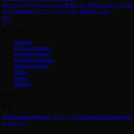
カーソルページネーションを使用して、現在のアカウント配
下の Forward アイデンティティを一覧表示します。
次へ
このページ内
Headers
Body parameters
Example request
Example response
Response fields
Errors
Notes
Related
Qoder
製品
料金
Desktop
JetBrains プラグイン
CLI
Mobile
Cloud Agents
ダ
ウンロード