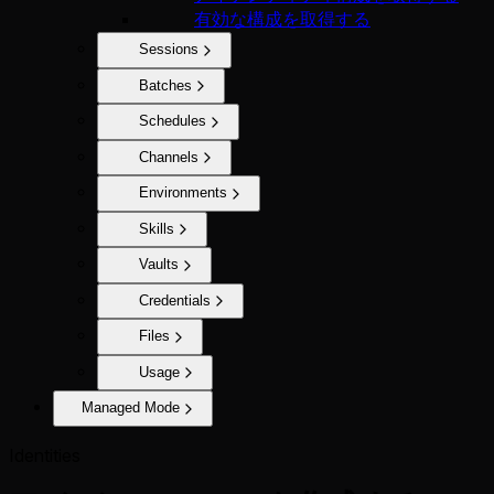
有効な構成を取得する
Sessions
Batches
Schedules
Channels
Environments
Skills
Vaults
Credentials
Files
Usage
Managed Mode
Identities