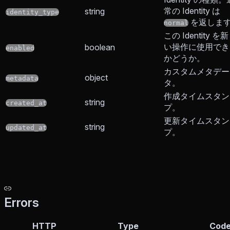
常の Identity は
string
identity_type
を返しま
normal
この Identity を
い操作に使用でき
boolean
enabled
かどうか。
カスタムメタデー
object
metadata
タ。
作成タイムスタン
string
created_at
プ。
更新タイムスタン
string
updated_at
プ。
Errors
HTTP
Type
Cod