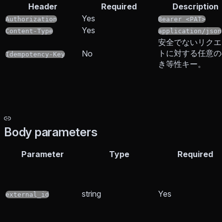
Header
Required
Description
Yes
Authorization
Bearer <PAT>
Yes
Content-Type
application/json
安全でないリクエ
トに対する任意の
No
Idempotency-Key
き等性キー。
Body parameters
Parameter
Type
Required
string
Yes
external_id