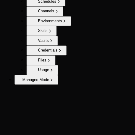
Schedules
Channels
Environments
Skills
Vaults
Credentials
Files
Usage
Managed Mode