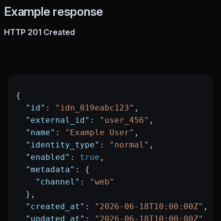
Example response
HTTP 201 Created
{
  "id"
: 
"idn_019eabc123"
,
  "external_id"
: 
"user_456"
,
  "name"
: 
"Example User"
,
  "identity_type"
: 
"normal"
,
  "enabled"
: 
true
,
  "metadata"
: {
    "channel"
: 
"web"
  },
  "created_at"
: 
"2026-06-18T10:00:00Z"
,
  "updated_at"
: 
"2026-06-18T10:00:00Z"