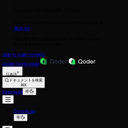
Documentation Index
Fetch the complete documentation index at:
/llms.txt
Use this file to discover all available pages
before exploring further.
Skip to main content
Qoder
home page
日本語
ドキュメントを検索
⌘K
Download
Download