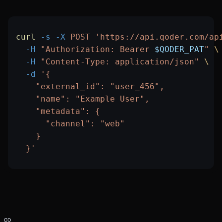
curl
 -s
 -X
 POST
 'https://api.qoder.com/ap
  -H
 "Authorization: Bearer 
$QODER_PAT
"
 \
  -H
 "Content-Type: application/json"
 \
  -d
 '{
    "external_id": "user_456",
    "name": "Example User",
    "metadata": {
      "channel": "web"
    }
  }'