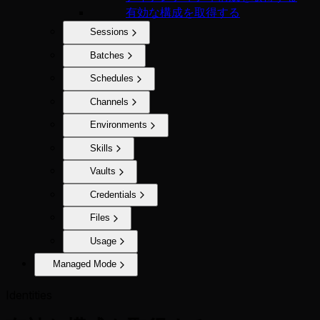
有効な構成を取得する
Sessions
Batches
Schedules
Channels
Environments
Skills
Vaults
Credentials
Files
Usage
Managed Mode
Identities