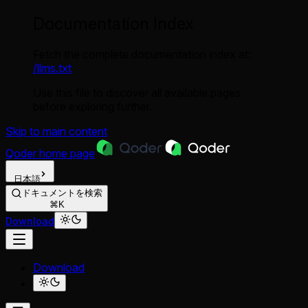
Documentation Index
Fetch the complete documentation index at:
/llms.txt
Use this file to discover all available pages
before exploring further.
Skip to main content
Qoder
home page
日本語
ドキュメントを検索
⌘K
Download
Download