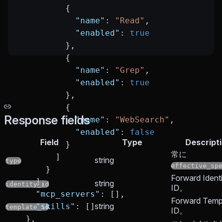
          {
            "name"
: 
"Read"
,
            "enabled"
: 
true
          },
          {
            "name"
: 
"Grep"
,
            "enabled"
: 
true
          },
          {
Response fields
            "name"
: 
"WebSearch"
,
            "enabled"
: 
false
Field
Type
Descript
          }
常に
        ]
string
type
effective_sp
      }
Forward Ident
    ],
string
identity_id
ID。
    "mcp_servers"
: [],
Forward Temp
string
    "skills"
: []
template_id
ID。
  },