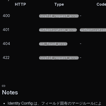
HTTP
Type
Cod
400
-
invalid_request_error
401
authentication_error
authenticatio
404
-
not_found_error
422
-
invalid_request_error
Notes
Identity Config は、フィールド固有のマージルールによ