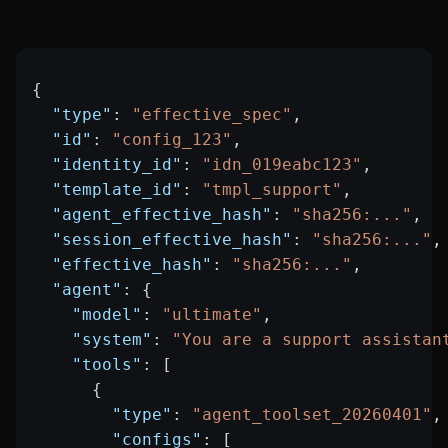
{
  "type"
: 
"effective_spec"
,
  "id"
: 
"config_123"
,
  "identity_id"
: 
"idn_019eabc123"
,
  "template_id"
: 
"tmpl_support"
,
  "agent_effective_hash"
: 
"sha256:..."
,
  "session_effective_hash"
: 
"sha256:..."
,
  "effective_hash"
: 
"sha256:..."
,
  "agent"
: {
    "model"
: 
"ultimate"
,
    "system"
: 
"You are a support assistan
    "tools"
: [
      {
        "type"
: 
"agent_toolset_20260401"
,
        "configs"
: [