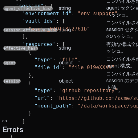
コンパイルさ
  "session"
: {
agent セク
string
agent_effective_hash
    "environment_id"
: 
"env_support"
,
ハッシュ。
    "vault_ids"
: [
コンパイルさ
      "vault_019f18f2761b"
session セ
string
session_effective_hash
のハッシュ。
    ],
有効な構成全
    "resources"
: [
string
effective_hash
ッシュ。
      {
コンパイルさ
        "type"
: 
"file"
,
object
agent
agent 構成。
        "file_id"
: 
"file_019eXXXX"
コンパイルさ
      },
session の
object
session
      {
ト値。
        "type"
: 
"github_repository"
,
        "url"
: 
"https://github.com/acme/s
        "mount_path"
: 
"/data/workspace/su
      }
    ]
Errors
  }
}