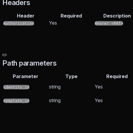
Headers
Header
Required
Description
Yes
Authorization
Bearer <PAT>
Path parameters
Parameter
Type
Required
string
Yes
identity_id
string
Yes
template_id