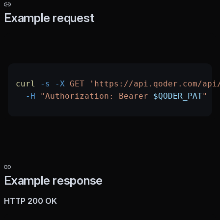
Example request
curl
 -s
 -X
 GET
 'https://api.qoder.com/api
  -H
 "Authorization: Bearer 
$QODER_PAT
"
Example response
HTTP 200 OK