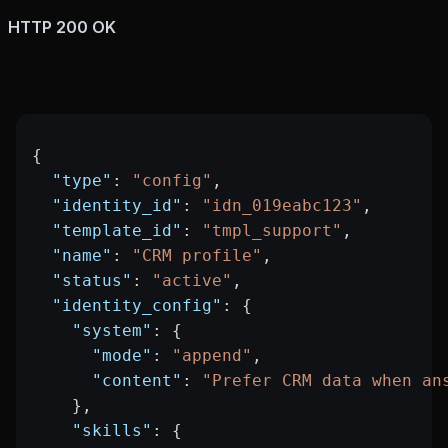
HTTP 200 OK
{
  "type"
: 
"config"
,
  "identity_id"
: 
"idn_019eabc123"
,
  "template_id"
: 
"tmpl_support"
,
  "name"
: 
"CRM profile"
,
  "status"
: 
"active"
,
  "identity_config"
: {
    "system"
: {
      "mode"
: 
"append"
,
      "content"
: 
"Prefer CRM data when an
    },
    "skills"
: {