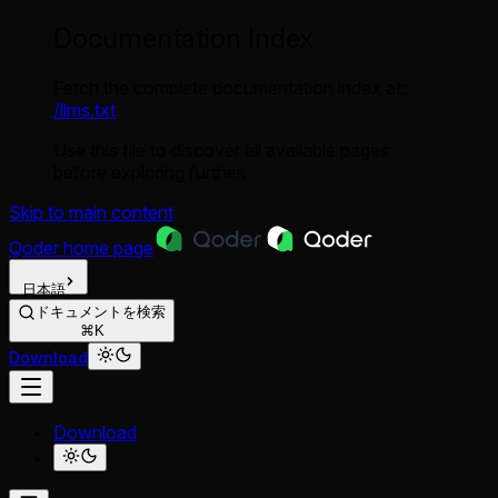
Documentation Index
Fetch the complete documentation index at:
/llms.txt
Use this file to discover all available pages
before exploring further.
Skip to main content
Qoder
home page
日本語
ドキュメントを検索
⌘K
Download
Download