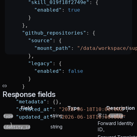
      "skill_019f18f2749e"
: {
        "enabled"
: 
true
      }
    },
    "github_repositories"
: {
      "source"
: {
        "mount_path"
: 
"/data/workspace/su
      },
      "legacy"
: {
        "enabled"
: 
false
      }
    }
Response fields
  },
  "metadata"
: {},
Field
Type
Description
  "created_at"
: 
"2026-06-18T10:00:00Z"
,
常に
。
string
config
type
  "updated_at"
: 
"2026-06-18T10:00:00Z"
Forward Identity
}
string
identity_id
ID。