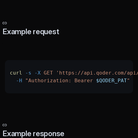
Example request
curl
 -s
 -X
 GET
 'https://api.qoder.com/api
  -H
 "Authorization: Bearer 
$QODER_PAT
"
Example response