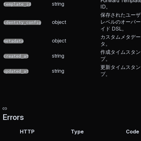
Forward Templat
string
template_id
ID。
保存されたユーザ
レベルのオーバー
object
identity_config
イド DSL。
カスタムメタデー
object
metadata
タ。
作成タイムスタン
string
created_at
プ。
更新タイムスタン
string
updated_at
プ。
Errors
HTTP
Type
Code