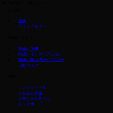
QoderWake
自動タスク
はじめに
概要
クイックスタート
Waker を使う
Waker 管理
対話とインタラクション
WakerFlow ワークフロー
自動タスク
機能
ナレッジベース
スキルと統合
メモリーシステム
タスクボード