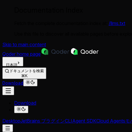
Documentation Index
Fetch the complete documentation index at:
/llms.txt
Use this file to discover all available pages before explor
Skip to main content
Qoder
home page
日本語
ドキュメントを検索
⌘K
Download
Download
Desktop
JetBrains プラグイン
CLI
Agent SDK
Cloud Agents
モバ