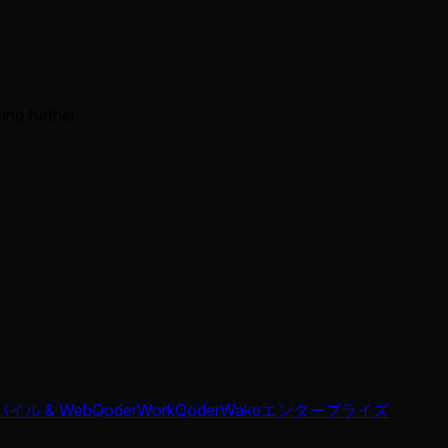
ing further.
イル & Web
QoderWork
QoderWake
エンタープライズ