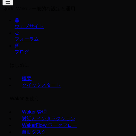
QoderWake
一般的な設定と運用
ウェブサイト
フォーラム
ブログ
はじめに
概要
クイックスタート
Waker を使う
Waker 管理
対話とインタラクション
WakerFlow ワークフロー
自動タスク