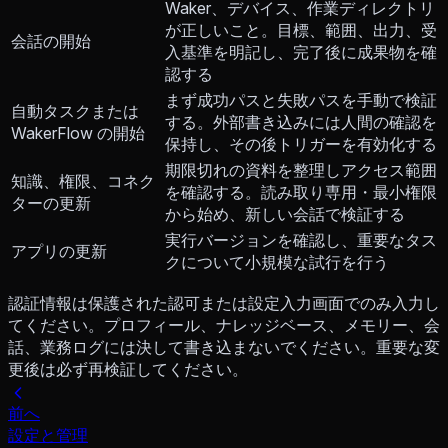
Waker、デバイス、作業ディレクトリ
が正しいこと。目標、範囲、出力、受
会話の開始
入基準を明記し、完了後に成果物を確
認する
まず成功パスと失敗パスを手動で検証
自動タスクまたは
する。外部書き込みには人間の確認を
WakerFlow の開始
保持し、その後トリガーを有効化する
期限切れの資料を整理しアクセス範囲
知識、権限、コネク
を確認する。読み取り専用・最小権限
ターの更新
から始め、新しい会話で検証する
実行バージョンを確認し、重要なタス
アプリの更新
クについて小規模な試行を行う
認証情報は保護された認可または設定入力画面でのみ入力し
てください。プロフィール、ナレッジベース、メモリー、会
話、業務ログには決して書き込まないでください。重要な変
更後は必ず再検証してください。
前へ
設定と管理