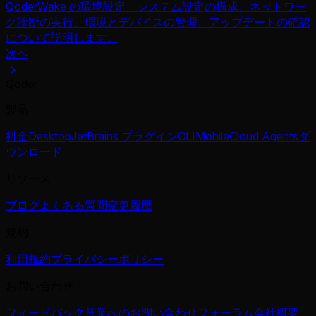
QoderWake の環境設定、システム設定の構成、ネットワー
ク診断の実行、環境とデバイスの管理、アップデートの確認
について説明します。
次へ
Qoder
製品
料金
Desktop
JetBrains プラグイン
CLI
Mobile
Cloud Agents
ダ
ウンロード
リソース
ブログ
よくある質問
変更履歴
規約
利用規約
プライバシーポリシー
お問い合わせ
フィードバック
営業へのお問い合わせ
フォーラム
会社概要