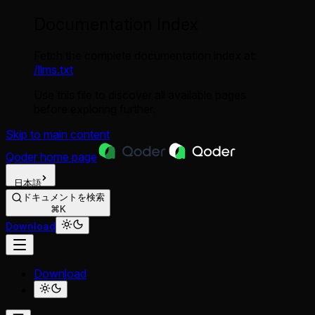
Documentation Index
Fetch the complete documentation index at:
/llms.txt
Use this file to discover all available pages
before exploring further.
Skip to main content
Qoder
home page
日本語
ドキュメントを検索
⌘K
Download
Download