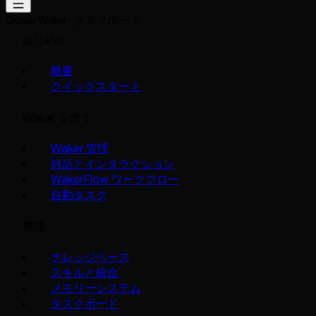
QoderWake
タスクボード
はじめに
概要
クイックスタート
Waker を使う
Waker 管理
対話とインタラクション
WakerFlow ワークフロー
自動タスク
機能
ナレッジベース
スキルと統合
メモリーシステム
タスクボード