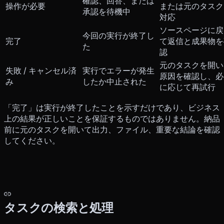
確認、回答、または
操作が必要
または元のタスク
承認を待機中
対応
ソースページに戻
今回の実行が終了し
完了
て返信と成果物を
た
認
元のタスクを開い
失敗 / キャンセル済
実行でエラーが発生
原因を確認し、必
み
したか中止された
に応じて再試行
「完了」は実行が終了したことを示すだけであり、ビジネス
上の結果が正しいことを保証するものではありません。納品
前に元のタスクを開いて出力、ファイル、重要な結論を確認
してください。
タスクの検索と処理