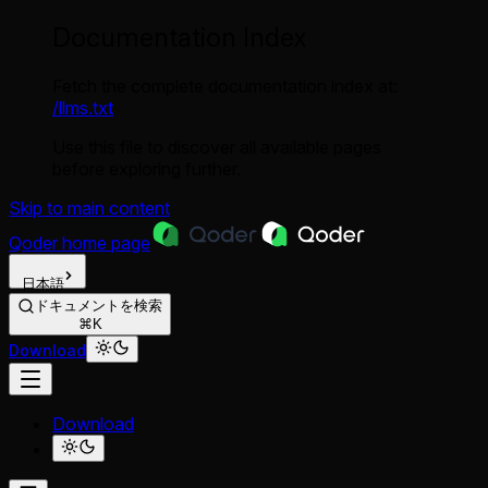
Documentation Index
Fetch the complete documentation index at:
/llms.txt
Use this file to discover all available pages
before exploring further.
Skip to main content
Qoder
home page
日本語
ドキュメントを検索
⌘K
Download
Download