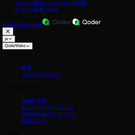
タスクの確認とステータスの判断
タスクの検索と処理
Qoder
home page
ja
QoderWake
はじめに
概要
クイックスタート
Waker を使う
Waker 管理
対話とインタラクション
WakerFlow ワークフロー
自動タスク
機能