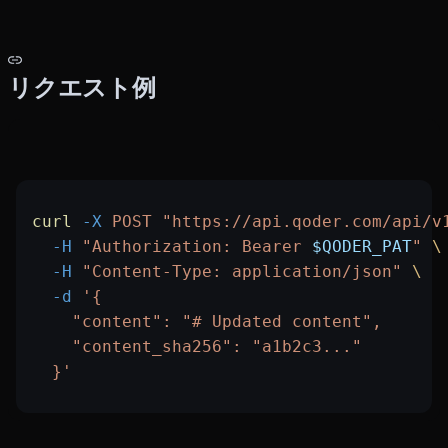
リクエスト例
curl
 -X
 POST
 "https://api.qoder.com/api/v
  -H
 "Authorization: Bearer 
$QODER_PAT
"
 \
  -H
 "Content-Type: application/json"
 \
  -d
 '{
    "content": "# Updated content",
    "content_sha256": "a1b2c3..."
  }'