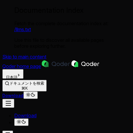
Documentation Index
Fetch the complete documentation index at:
/llms.txt
Use this file to discover all available pages
before exploring further.
Skip to main content
Qoder
home page
日本語
ドキュメントを検索
⌘K
Download
Download