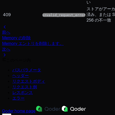
い
ストアがアー
済み、または S
409
invalid_request_error
256 の不一致
前へ
Memory の削除
Memory エントリを削除します。
次へ
このページ内
パスパラメータ
ヘッダー
リクエストボディ
リクエスト例
レスポンス
エラー
Qoder
home page