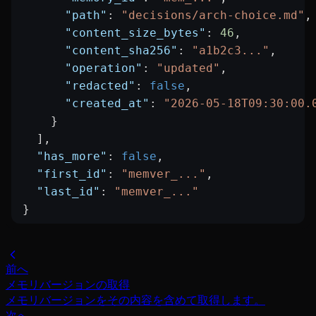
      "path"
: 
"decisions/arch-choice.md"
,
      "content_size_bytes"
: 
46
,
      "content_sha256"
: 
"a1b2c3..."
,
      "operation"
: 
"updated"
,
      "redacted"
: 
false
,
      "created_at"
: 
"2026-05-18T09:30:00.
    }
  ],
  "has_more"
: 
false
,
  "first_id"
: 
"memver_..."
,
  "last_id"
: 
"memver_..."
}
前へ
メモリバージョンの取得
メモリバージョンをその内容を含めて取得します。
次へ