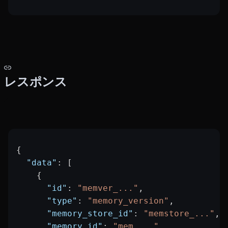
レスポンス
{
  "data"
: [
    {
      "id"
: 
"memver_..."
,
      "type"
: 
"memory_version"
,
      "memory_store_id"
: 
"memstore_..."
,
      "memory_id"
: 
"mem_..."
,