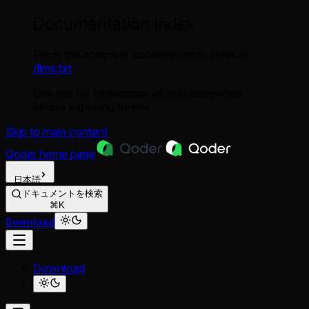
Documentation Index
Fetch the complete documentation index at:
/llms.txt
Use this file to discover all available pages
before exploring further.
Skip to main content
Qoder
home page
日本語
ドキュメントを検索
⌘K
Download
Download