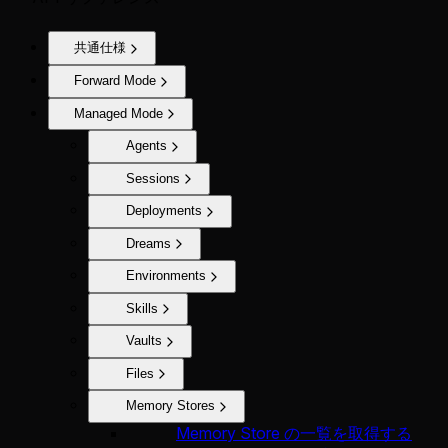
共通仕様
Forward Mode
Managed Mode
Agents
Sessions
Deployments
Dreams
Environments
Skills
Vaults
Files
Memory Stores
Memory Store の一覧を取得する