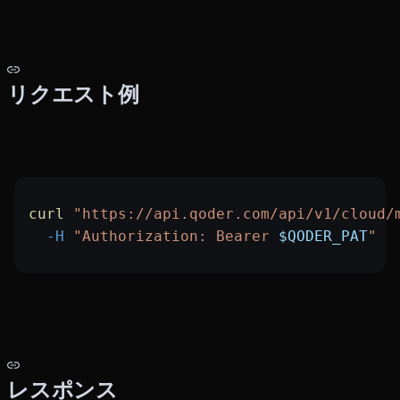
リクエスト例
curl
 "https://api.qoder.com/api/v1/cloud/
  -H
 "Authorization: Bearer 
$QODER_PAT
"
レスポンス