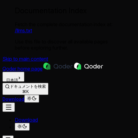
Documentation Index
Fetch the complete documentation index at:
/llms.txt
Use this file to discover all available pages
before exploring further.
Skip to main content
Qoder
home page
日本語
ドキュメントを検索
⌘K
Download
Download