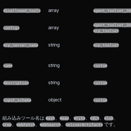
array
disallowed_tools
agent_toolset_20
agent_toolset_20
array
configs
mcp_toolset
string
mcp_server_name
mcp_toolset
string
name
custom
string
description
custom
object
input_schema
custom
組み込みツール名は
、
、
、
、
、
Bash
Read
Write
Edit
Glob
、
、
、
です。
Grep
WebFetch
WebSearch
DeliverArtifacts