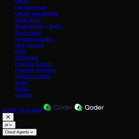
Vaults
File resources
GitHub repositories
Tools array
Browser Use（Beta）
Tool config
Permission policy
MCP servers
Skills
Multiagent
Example request
Example response
Response fields
Errors
Notes
Related
Qoder
home page
ja
Cloud Agents