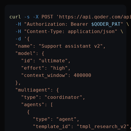
curl
 -s
 -X
 POST
 'https://api.qoder.com/ap
  -H
 "Authorization: Bearer 
$QODER_PAT
"
 \
  -H
 "Content-Type: application/json"
 \
  -d
 '{
  "name": "Support assistant v2",
  "model": {
    "id": "ultimate",
    "effort": "high",
    "context_window": 400000
  },
  "multiagent": {
    "type": "coordinator",
    "agents": [
      {
        "type": "agent",
        "template_id": "tmpl_research_v2"