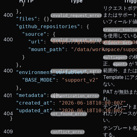
HTTP
Type
Trigg
    }
リクエストボ
  },
またはサポー
400
invalid_request_error
  "files"
: {},
いフィールド
  "github_repositories"
: {
browser_tools
    "source"
: {
を使用してい
400
invalid_request_error
      "url"
: 
"https://github.com/acme/sup
H
X-Qoder-Beta
い。
      "mount_path"
: 
"/data/workspace/supp
の
    }
multiagent
正、
が 
  },
agents
範囲外、また
400
invalid_request_error
  "environment_variables"
: {
Template 
    "BASE_MODE"
: 
"support_v2"
ない。
  },
PAT が無効ま
401
  "metadata"
: {},
authentication_error
れ。
  "created_at"
: 
"2026-06-18T10:00:00Z"
,
テンプレート
  "updated_at"
: 
"2026-06-18T10:30:00Z"
れたリソース
404
not_found_error
}
い。
テンプレート
409
conflict_error
する。