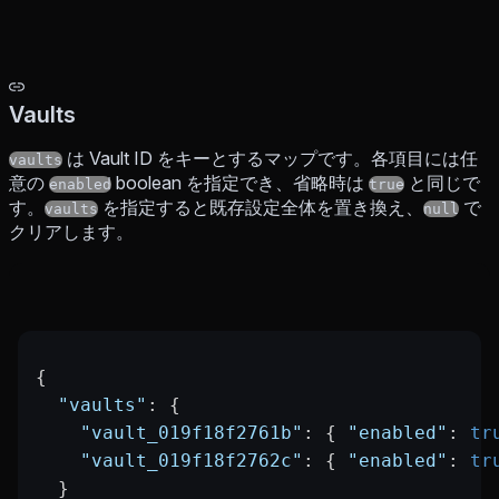
Vaults
は Vault ID をキーとするマップです。各項目には任
vaults
意の
boolean を指定でき、省略時は
と同じで
enabled
true
す。
を指定すると既存設定全体を置き換え、
で
vaults
null
クリアします。
{
  "vaults"
: {
    "vault_019f18f2761b"
: { 
"enabled"
: 
tr
    "vault_019f18f2762c"
: { 
"enabled"
: 
tr
  }