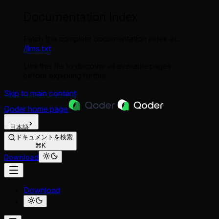
Documentation Index
Fetch the complete documentation index at:
/llms.txt
Use this file to discover all available pages
before exploring further.
Skip to main content
Qoder
home page
日本語
ドキュメントを検索
⌘K
Download
Download