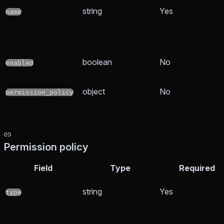
string
Yes
name
boolean
No
enabled
object
No
permission_policy
Permission policy
Field
Type
Required
string
Yes
type