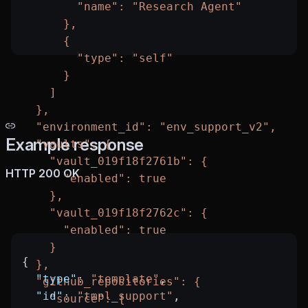
        "name": "Research Agent"
      },
      {
        "type": "self"
      }
    ]
  },
  "environment_id": "env_support_v2",
Example response
  "vaults": {
    "vault_019f18f2761b": {
HTTP 200 OK
      "enabled": true
    },
    "vault_019f18f2762c": {
      "enabled": true
    }
{
  },
  "type"
: 
"template"
,
  "github_repositories": {
  "id"
: 
"tmpl_support"
,
    "source": {