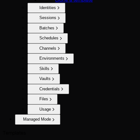
Identities
Sessions
Batches
Schedules
Channels
Environments
Skills
Vaults
Credentials
Files
Usage
Managed Mode
Templates