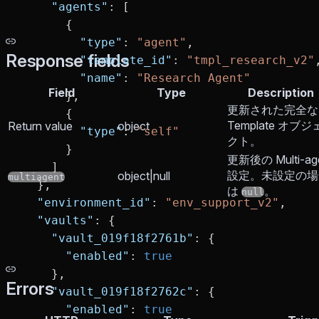
    "agents"
: [
      {
        "type"
: 
"agent"
,
Response fields
        "template_id"
: 
"tmpl_research_v2"
        "name"
: 
"Research Agent"
Field
Type
Description
      },
更新された完全な
      {
Template オブジ
Return value
object
        "type"
: 
"self"
クト。
      }
更新後の Multi-ag
    ]
設定。未設定の場
object|null
multiagent
  },
は
。
null
  "environment_id"
: 
"env_support_v2"
,
  "vaults"
: {
    "vault_019f18f2761b"
: {
      "enabled"
: 
true
    },
Errors
    "vault_019f18f2762c"
: {
      "enabled"
: 
true