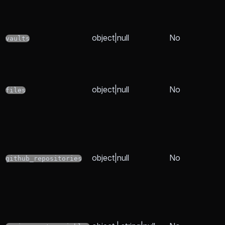
object|null
No
vaults
object|null
No
files
object|null
No
github_repositories