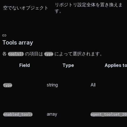
リポジトリ設定全体を置き換えま
空でないオブジェクト
す。
Tools array
各
の項目は
によって選択されます。
tools[]
type
Field
Type
Applies t
string
All
type
array
enabled_tools
agent_toolset_20