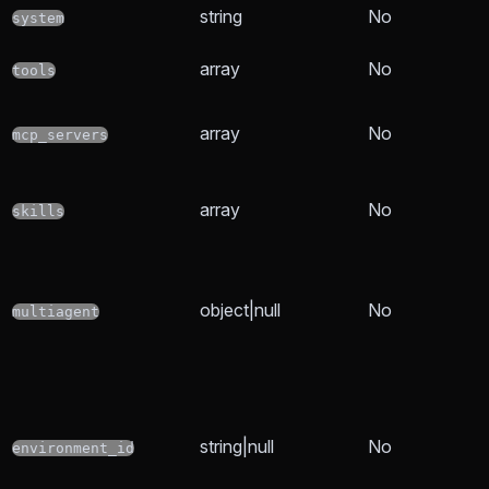
string
No
system
array
No
tools
array
No
mcp_servers
array
No
skills
object|null
No
multiagent
string|null
No
environment_id