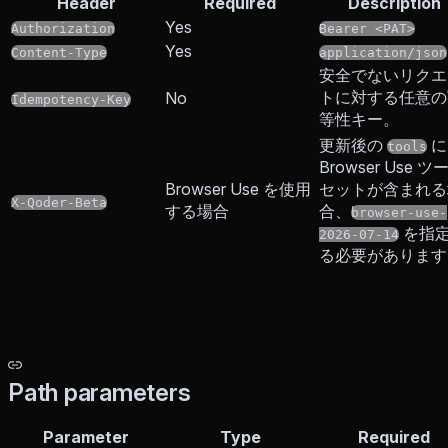
Header
Required
Description
Yes
Authorization
Bearer <PAT>
Yes
Content-Type
application/json
安全でないリクエ
トに対する任意の
No
Idempotency-Key
等性キー。
更新後の
に
tools
Browser Use ツ
Browser Use を使用
セットが含まれる
X-Qoder-Beta
する場合
合、
browser-use-
を指
2026-07-14
る必要があります
Path parameters
Parameter
Type
Required