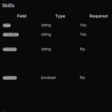
Skills
Field
Type
Required
string
Yes
type
string
Yes
skill_id
string
No
version
boolean
No
enabled