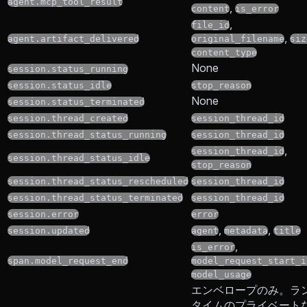
agent.mcp_tool_result
,
content
is_error
,
file_id
,
agent.artifact_delivered
original_filename
siz
content_type
None
session.status_running
session.status_idle
stop_reason
None
session.status_terminated
session.thread_created
session_thread_id
session.thread_status_running
session_thread_id
,
session_thread_id
session.thread_status_idle
stop_reason
session.thread_status_rescheduled
session_thread_id
session.thread_status_terminated
session_thread_id
session.error
error
,
,
session.updated
agent
metadata
title
,
is_error
span.model_request_end
model_request_start_i
model_usage
エンベロープのみ。ラ
タイムのプライベート