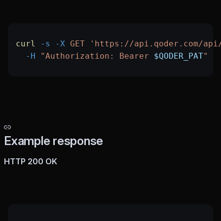
curl
 -s
 -X
 GET
 'https://api.qoder.com/api
  -H
 "Authorization: Bearer 
$QODER_PAT
"
Example response
HTTP 200 OK