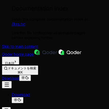
Documentation Index
Fetch the complete documentation index at:
/llms.txt
Use this file to discover all available pages
before exploring further.
Skip to main content
Qoder
home page
日本語
ドキュメントを検索
⌘K
Download
Download