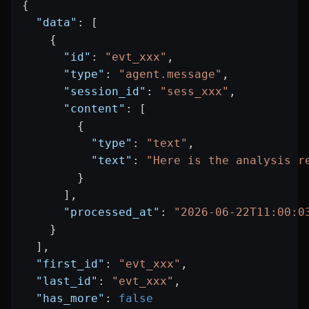
{
  "data"
: [
    {
      "id"
: 
"evt_xxx"
,
      "type"
: 
"agent.message"
,
      "session_id"
: 
"sess_xxx"
,
      "content"
: [
        {
          "type"
: 
"text"
,
          "text"
: 
"Here is the analysis r
        }
      ],
      "processed_at"
: 
"2026-06-22T11:00:0
    }
  ],
  "first_id"
: 
"evt_xxx"
,
  "last_id"
: 
"evt_xxx"
,
  "has_more"
: 
false