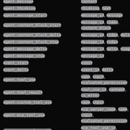
agent.message
content
,
agent.thinking
thinking
text
,
agent.message_start
message_id
message
,
,
message_id
index
agent.content_block_start
content_block
,
,
agent.content_block_delta
message_id
index
delt
,
agent.content_block_stop
message_id
index
,
,
agent.message_delta
message_id
delta
usag
agent.message_stop
message_id
event_start
event
,
event_delta
event_id
delta
,
,
name
input
agent.tool_use
evaluated_permission
,
,
tool_use_id
content
agent.tool_result
is_error
,
agent.custom_tool_use
name
input
,
,
mcp_server_name
name
,
agent.mcp_tool_use
input
evaluated_permission
,
mcp_tool_use_id