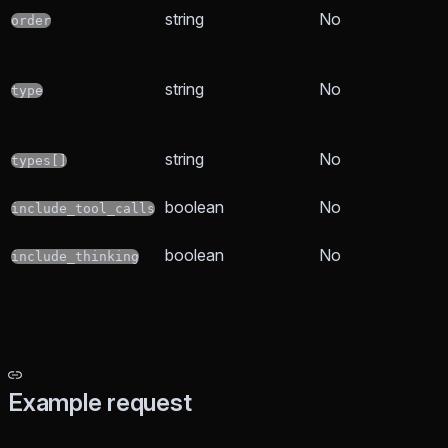
string
No
order
string
No
type
string
No
types[]
boolean
No
include_tool_calls
boolean
No
include_thinking
Example request