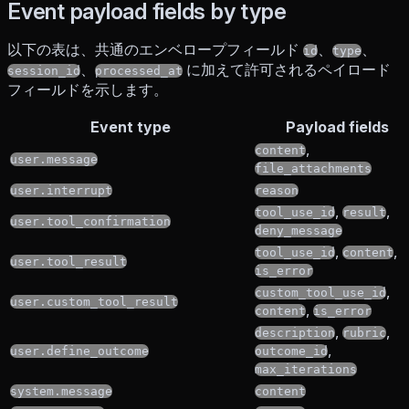
Event payload fields by type
以下の表は、共通のエンベロープフィールド
、
、
id
type
、
に加えて許可されるペイロード
session_id
processed_at
フィールドを示します。
Event type
Payload fields
,
content
user.message
file_attachments
user.interrupt
reason
,
,
tool_use_id
result
user.tool_confirmation
deny_message
,
,
tool_use_id
content
user.tool_result
is_error
,
custom_tool_use_id
user.custom_tool_result
,
content
is_error
,
,
description
rubric
,
user.define_outcome
outcome_id
max_iterations
system.message
content