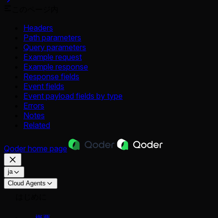
このページ内
Headers
Path parameters
Query parameters
Example request
Example response
Response fields
Event fields
Event payload fields by type
Errors
Notes
Related
Qoder
home page
ja
Cloud Agents
はじめに