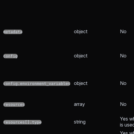
object
No
metadata
object
No
config
object
No
config.environment_variables
array
No
resources
Yes w
string
resources[].type
is use
Yes w