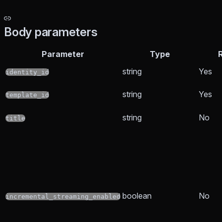
Body parameters
Parameter
Type
string
Yes
identity_id
string
Yes
template_id
string
No
title
boolean
No
incremental_streaming_enabled