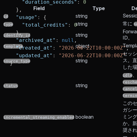
    "duration_seconds"
: 
0
Field
Type
De
  },
Sessi
string
id
  "usage"
: {
常に
string
s
type
    "total_credits"
: 
0
Forwar
  },
string
identity_id
ID。
  "archived_at"
: 
null
,
Temp
object
template
  "created_at"
: 
"2026-06-22T10:00:00Z"
,
セッ
  "updated_at"
: 
"2026-06-22T10:00:00Z"
ス。直
string
source_type
}
した
idle
resch
string
status
cance
termi
この
ガシ
ミン
boolean
incremental_streaming_enabled
か。
奨さ