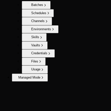
Batches
Schedules
Channels
Environments
Skills
Vaults
Credentials
Files
Usage
Managed Mode