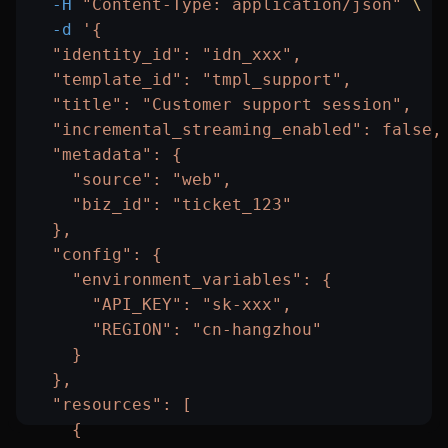
  -H
 "Content-Type: application/json"
 \
  -d
 '{
  "identity_id": "idn_xxx",
  "template_id": "tmpl_support",
  "title": "Customer support session",
  "incremental_streaming_enabled": false,
  "metadata": {
    "source": "web",
    "biz_id": "ticket_123"
  },
  "config": {
    "environment_variables": {
      "API_KEY": "sk-xxx",
      "REGION": "cn-hangzhou"
    }
  },
  "resources": [
    {