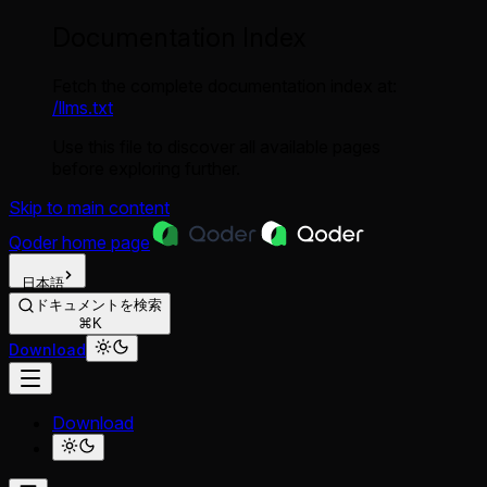
Documentation Index
Fetch the complete documentation index at:
/llms.txt
Use this file to discover all available pages
before exploring further.
Skip to main content
Qoder
home page
日本語
ドキュメントを検索
⌘K
Download
Download