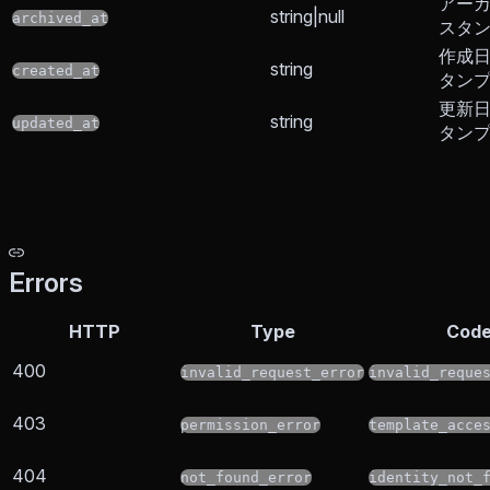
アー
string|null
archived_at
スタ
作成
string
created_at
タン
更新
string
updated_at
タン
Errors
HTTP
Type
Cod
400
invalid_request_error
invalid_reque
403
permission_error
template_acce
404
not_found_error
identity_not_