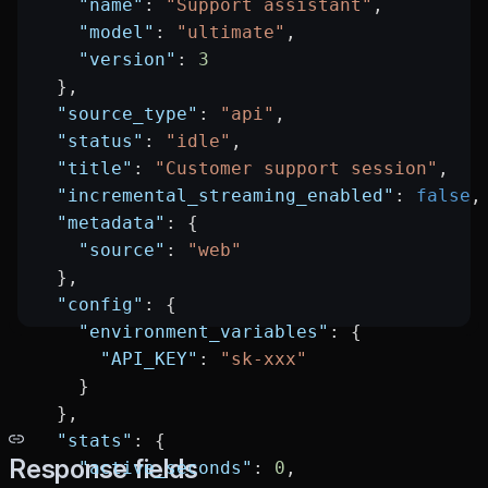
    "name"
: 
"Support assistant"
,
    "model"
: 
"ultimate"
,
    "version"
: 
3
  },
  "source_type"
: 
"api"
,
  "status"
: 
"idle"
,
  "title"
: 
"Customer support session"
,
  "incremental_streaming_enabled"
: 
false
,
  "metadata"
: {
    "source"
: 
"web"
  },
  "config"
: {
    "environment_variables"
: {
      "API_KEY"
: 
"sk-xxx"
    }
  },
  "stats"
: {
Response fields
    "active_seconds"
: 
0
,