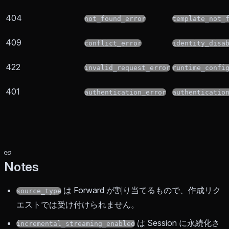
404
not_found_error
template_not_
409
conflict_error
identity_disa
422
invalid_request_error
runtime_confi
401
authentication_error
authenticatio
Notes
は Forward が割り当てるもので、作成リク
source_type
エストでは受け付けられません。
は Session に永続化さ
incremental_streaming_enabled