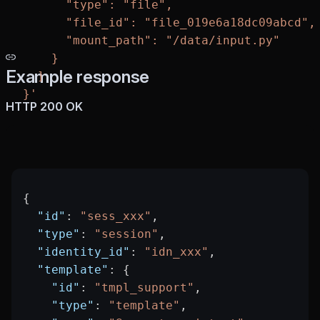
      "type": "file",
      "file_id": "file_019e6a18dc09abcd",
      "mount_path": "/data/input.py"
    }
Example response
  ]
}'
HTTP 200 OK
{
  "id"
: 
"sess_xxx"
,
  "type"
: 
"session"
,
  "identity_id"
: 
"idn_xxx"
,
  "template"
: {
    "id"
: 
"tmpl_support"
,
    "type"
: 
"template"
,