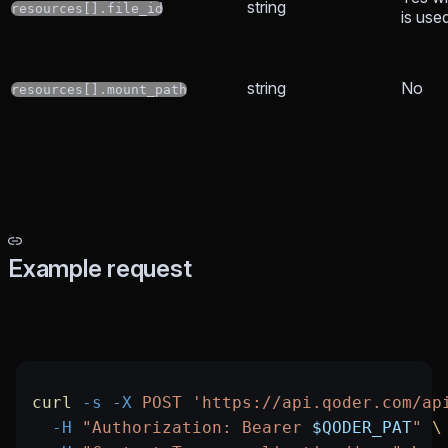
string
resources[].file_id
is use
string
No
resources[].mount_path
Example request
curl
 -s
 -X
 POST
 'https://api.qoder.com/ap
  -H
 "Authorization: Bearer 
$QODER_PAT
"
 \