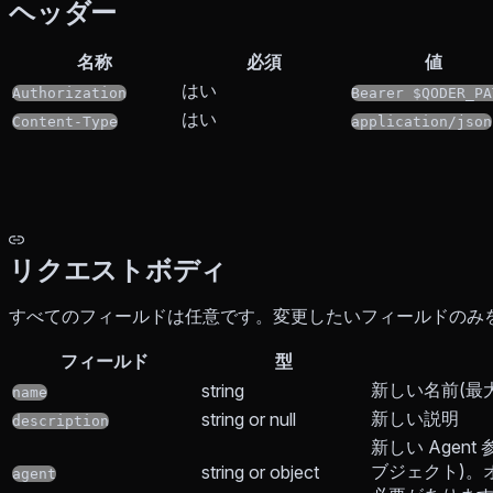
ヘッダー
名称
必須
値
はい
Authorization
Bearer $QODER_PA
はい
Content-Type
application/json
リクエストボディ
すべてのフィールドは任意です。変更したいフィールドのみ
フィールド
型
新しい名前(最大 
string
name
新しい説明
string or null
description
新しい Agent
ブジェクト)。
string or object
agent