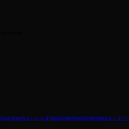
ing further.
Cloud Agents
モバイル & Web
QoderWork
QoderWake
エンター