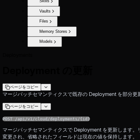
Skills
Vaults
Files
Memory Stores
Models
Deployments
Deployment の更新
ページをコピー
マージパッチセマンティクスで既存の Deployment を部分
ページをコピー
POST /api/v1/cloud/deployments/{id}
マージパッチセマンティクスで Deployment を更新し
変更され、省略されたフィールドは現在の値を保持します。