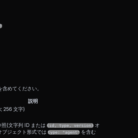
T
を含めてください。
説明
256 文字)
 参照(文字列 ID または
オ
{id, type, version}
オブジェクト形式では
を含む
type: "agent"