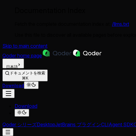
Documentation Index
Fetch the complete documentation index at:
/llms.txt
Use this file to discover all available pages before explor
Skip to main content
Qoder
home page
日本語
ドキュメントを検索
⌘K
Download
Download
Qoder シリーズ
Desktop
JetBrains プラグイン
CLI
Agent SDK