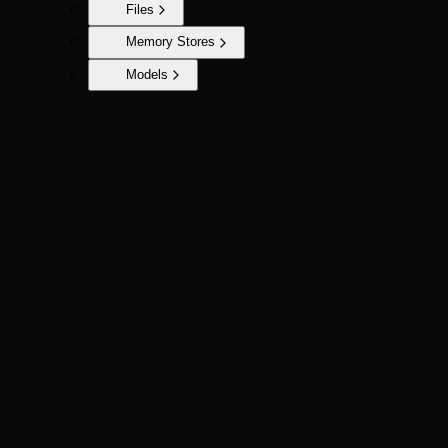
Files
Memory Stores
Models