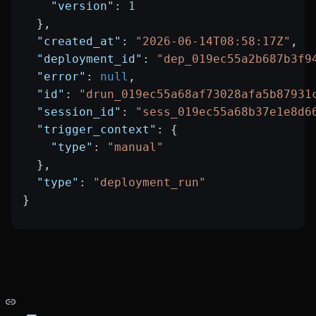
    "version"
: 
1
  },
  "created_at"
: 
"2026-06-14T08:58:17Z"
,
  "deployment_id"
: 
"dep_019ec55a2b687b3f9
  "error"
: 
null
,
  "id"
: 
"drun_019ec55a68af73028afa5b87931
  "session_id"
: 
"sess_019ec55a68b37e1e8d6
  "trigger_context"
: {
    "type"
: 
"manual"
  },
  "type"
: 
"deployment_run"
}