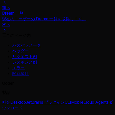
前へ
Dream 一覧
現在のユーザーの Dream 一覧を取得します。
次へ
このページ内
パスパラメータ
ヘッダー
リクエスト例
レスポンス例
エラー
関連項目
Qoder
製品
料金
Desktop
JetBrains プラグイン
CLI
Mobile
Cloud Agents
ダ
ウンロード