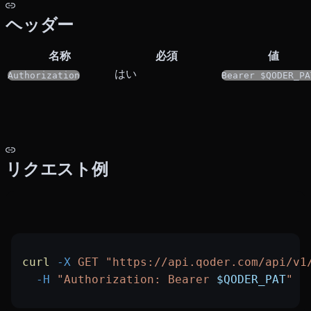
ヘッダー
名称
必須
値
はい
Authorization
Bearer $QODER_PA
リクエスト例
curl
 -X
 GET
 "https://api.qoder.com/api/v1
  -H
 "Authorization: Bearer 
$QODER_PAT
"