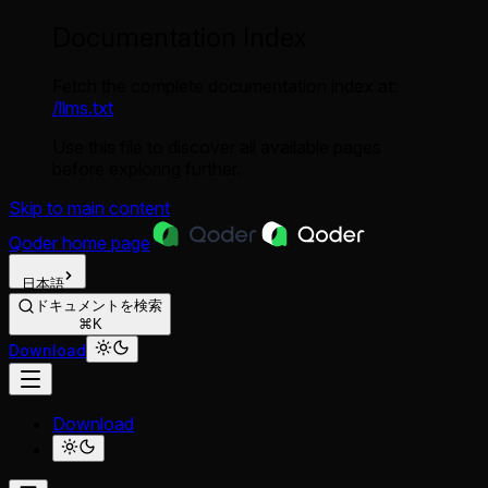
Documentation Index
Fetch the complete documentation index at:
/llms.txt
Use this file to discover all available pages
before exploring further.
Skip to main content
Qoder
home page
日本語
ドキュメントを検索
⌘K
Download
Download