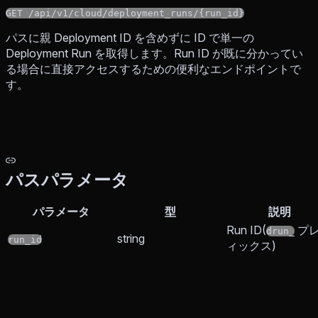
GET /api/v1/cloud/deployment_runs/{run_id}
パスに親 Deployment ID を含めずに ID で単一の
Deployment Run を取得します。Run ID が既に分かってい
る場合に直接アクセスするための便利なエンドポイントで
す。
パスパラメータ
パラメータ
型
説明
Run ID(
プ
drun_
string
run_id
ィックス)