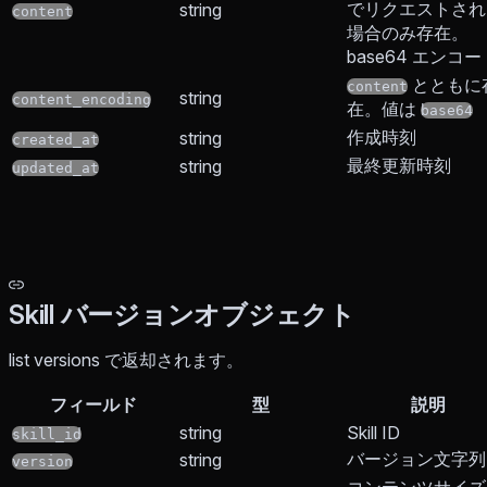
でリクエストされ
string
content
場合のみ存在。
base64 エンコー
とともに
content
string
content_encoding
在。値は
base64
作成時刻
string
created_at
最終更新時刻
string
updated_at
Skill バージョンオブジェクト
list versions で返却されます。
フィールド
型
説明
string
Skill ID
skill_id
バージョン文字列
string
version