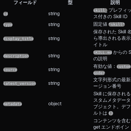
フィールド
型
説明
プレフィ
skill_
string
id
ス付きの Skill ID
固定値
string
"skill"
type
保存された Skill 
ら導出される表示
string
display_title
イトル
からの Sk
SKILL.md
string
description
の説明
有効な値：
custom
string
source
qoder
文字列形式の最新
string
latest_version
ージョン番号
Skill に保存され
スタムメタデータ
object
metadata
ブジェクト。デフ
ルトは
{}
コンテンツを含む
get エンドポイン