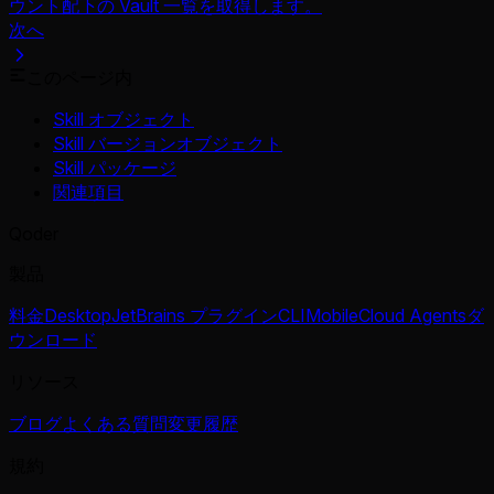
ウント配下の Vault 一覧を取得します。
次へ
このページ内
Skill オブジェクト
Skill バージョンオブジェクト
Skill パッケージ
関連項目
Qoder
製品
料金
Desktop
JetBrains プラグイン
CLI
Mobile
Cloud Agents
ダ
ウンロード
リソース
ブログ
よくある質問
変更履歴
規約