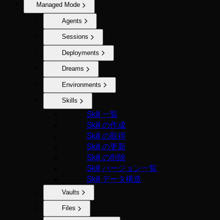
Managed Mode
Agents
Sessions
Deployments
Dreams
Environments
Skills
Skill 一覧
Skill の作成
Skill の取得
Skill の更新
Skill の削除
Skill バージョン一覧
Skill データ構造
Vaults
Files