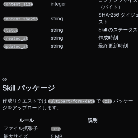
コンテンツサイズ
integer
content_size
（バイト）
SHA-256 ダイジ
string
content_sha256
スト
Skill のステータス
string
status
作成時刻
string
created_at
最終更新時刻
string
updated_at
Skill パッケージ
作成リクエストでは
で
パッケー
multipart/form-data
.zip
ジをアップロードします。
ルール
説明
ファイル拡張子
.zip
最大サイズ
5 MB