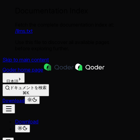
Documentation Index
Fetch the complete documentation index at:
/llms.txt
Use this file to discover all available pages
before exploring further.
Skip to main content
Qoder
home page
日本語
ドキュメントを検索
⌘K
Download
Download