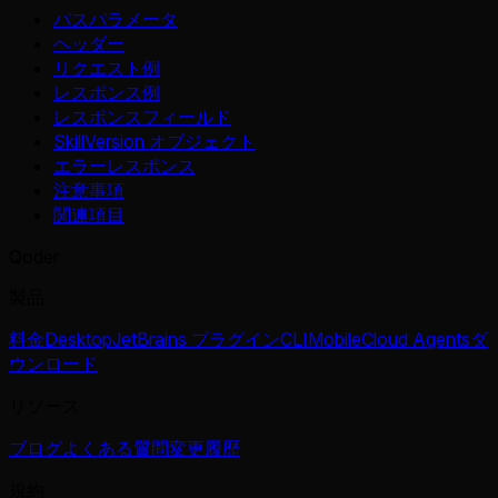
パスパラメータ
ヘッダー
リクエスト例
レスポンス例
レスポンスフィールド
SkillVersion オブジェクト
エラーレスポンス
注意事項
関連項目
Qoder
製品
料金
Desktop
JetBrains プラグイン
CLI
Mobile
Cloud Agents
ダ
ウンロード
リソース
ブログ
よくある質問
変更履歴
規約