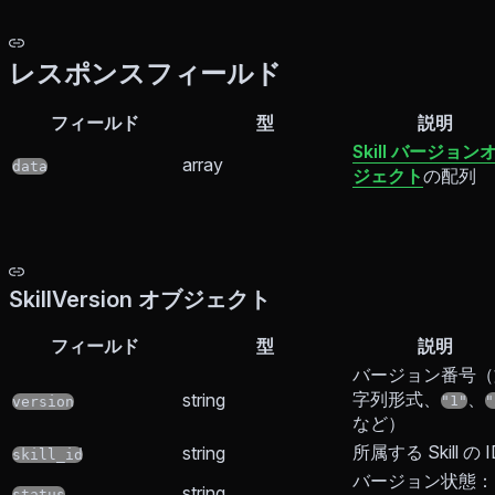
レスポンスフィールド
フィールド
型
説明
Skill バージョン
array
data
ジェクト
の配列
SkillVersion オブジェクト
フィールド
型
説明
バージョン番号（
字列形式、
、
string
"1"
"
version
など）
所属する Skill の I
string
skill_id
バージョン状態：
string
status