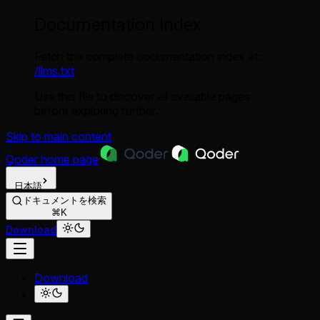
Documentation Index
Fetch the complete documentation index at:
/llms.txt
Use this file to discover all available pages
before exploring further.
Skip to main content
Qoder
home page
日本語
ドキュメントを検索
⌘K
Download
Download