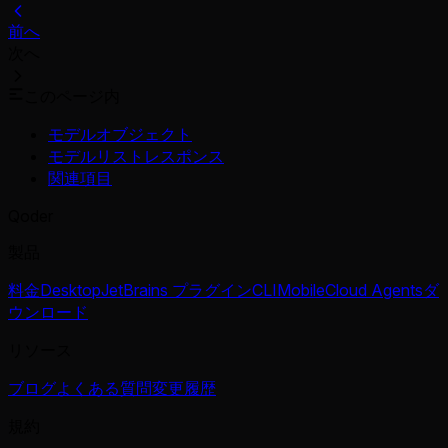
前へ
次へ
このページ内
モデルオブジェクト
モデルリストレスポンス
関連項目
Qoder
製品
料金
Desktop
JetBrains プラグイン
CLI
Mobile
Cloud Agents
ダ
ウンロード
リソース
ブログ
よくある質問
変更履歴
規約