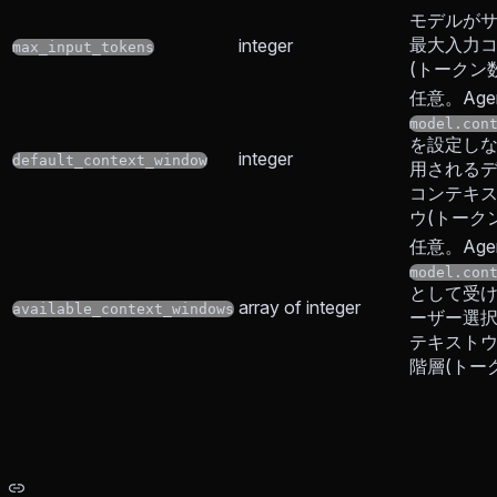
モデルが
最大入力
integer
max_input_tokens
(トークン数
任意。Agen
model.con
を設定し
integer
default_context_window
用される
コンテキ
ウ(トーク
任意。Agen
model.con
として受
array of integer
available_context_windows
ーザー選
テキスト
階層(トー