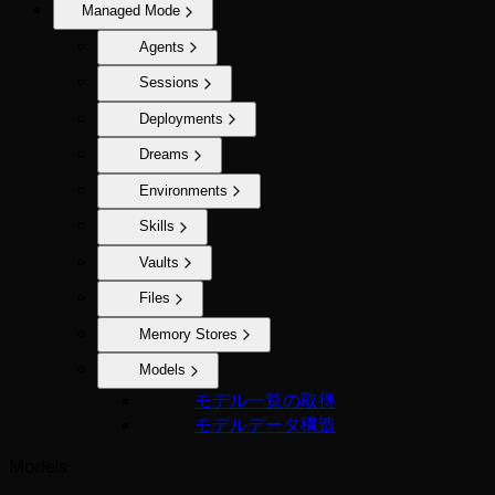
Managed Mode
Agents
Sessions
Deployments
Dreams
Environments
Skills
Vaults
Files
Memory Stores
Models
モデル一覧の取得
モデルデータ構造
Models