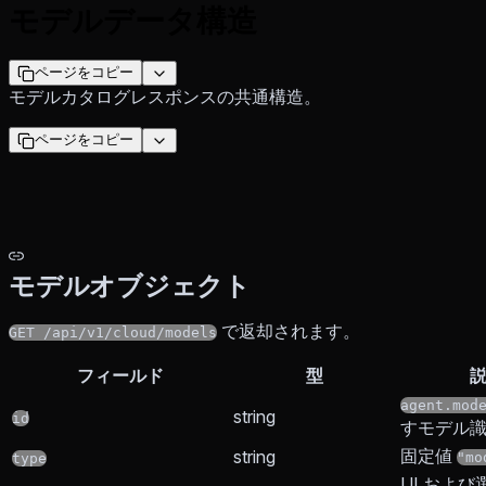
モデルデータ構造
ページをコピー
モデルカタログレスポンスの共通構造。
ページをコピー
モデルオブジェクト
で返却されます。
GET /api/v1/cloud/models
フィールド
型
agent.mod
string
id
すモデル
固定値
string
"mo
type
UI およ