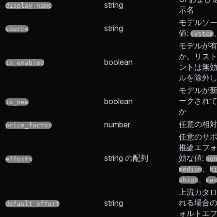
string
display_name
示名
モデルソ
string
source
値:
system
モデルが
か。リス
boolean
is_enabled
ントは無
ルを除外
モデルが
ークされ
boolean
is_new
か
任意の相
number
price_factor
任意のサ
推論エフ
string の配列
効な値:
no
efforts
、
medium
h
、
xhigh
ma
上流カタ
れる場合
string
default_effort
ォルトエ