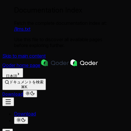
Documentation Index
Fetch the complete documentation index at:
/llms.txt
Use this file to discover all available pages
before exploring further.
Skip to main content
Qoder
home page
日本語
ドキュメントを検索
⌘K
Download
Download