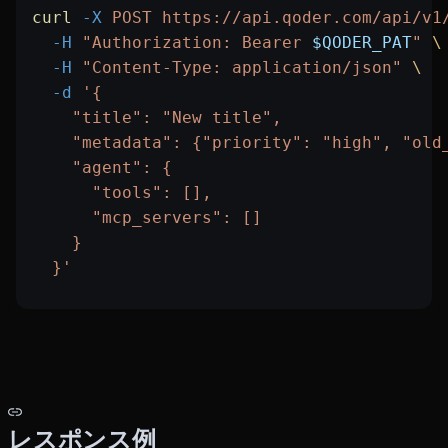
curl
 -X
 POST
 https://api.qoder.com/api/v1
  -H
 "Authorization: Bearer 
$QODER_PAT
"
 \
  -H
 "Content-Type: application/json"
 \
  -d
 '{
    "title": "New title",
    "metadata": {"priority": "high", "old
    "agent": {
      "tools": [],
      "mcp_servers": []
    }
  }'
レスポンス例