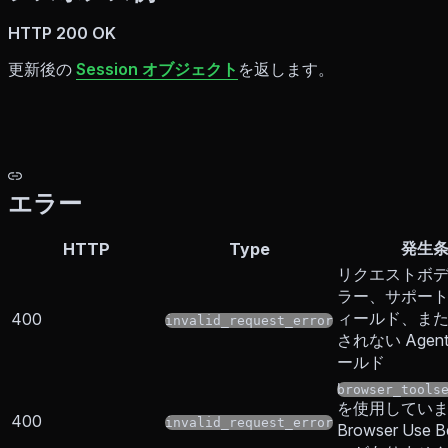
HTTP 200 OK
更新後の
Session オブジェクト
を返します。
エラー
発生
HTTP
Type
リクエストボ
ラー、サポー
ィールド、ま
400
invalid_request_error
されない Agen
ールド
browser_tools
を使用してい
400
invalid_request_error
Browser Use 