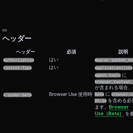
ヘッダー
ヘッダー
必須
説明
はい
Authorization
Bearer $QODER_PA
はい
Content-Type
application/json
に
agent.tools
browser_toolset_
が含まれる場合、
に
Browser Use 使用時
beta
browser-u
x-qoder-beta
を含める必
07-14
ます。
Browser
Use（Beta）
を