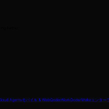
ing further.
Cloud Agents
モバイル & Web
QoderWork
QoderWake
エンター