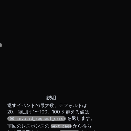
T
説明
返すイベントの最大数。デフォルトは
20、範囲は 1〜100。100 を超える値は
を返します。
400 invalid_request_error
前回のレスポンスの
から得ら
next_page