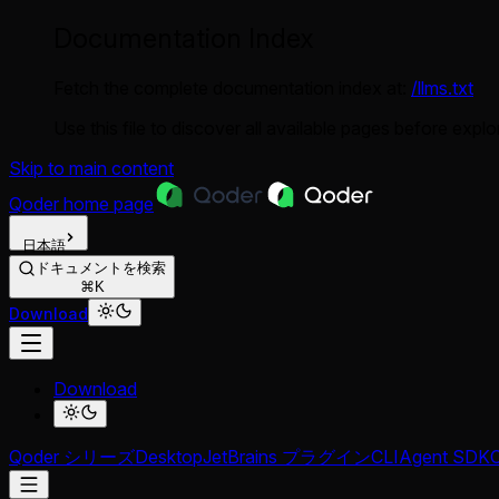
Documentation Index
Fetch the complete documentation index at:
/llms.txt
Use this file to discover all available pages before explor
Skip to main content
Qoder
home page
日本語
ドキュメントを検索
⌘K
Download
Download
Qoder シリーズ
Desktop
JetBrains プラグイン
CLI
Agent SDK