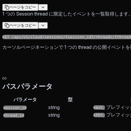
ページをコピー
1 つの Session thread に限定したイベントを一覧取得します
ページをコピー
GET /api/v1/cloud/sessions/{session_id}/threads/{thread
カーソルページネーションで 1 つの thread の公開イベント
パスパラメータ
パラメータ
型
プレフィックス
string
sess_
session_id
プレフィックス
string
sthr_
thread_id