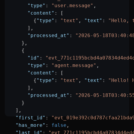
      "type"
: 
"user.message"
,
      "content"
: [
        {
"type"
: 
"text"
, 
"text"
: 
"Hello, 
      ],
      "processed_at"
: 
"2026-05-18T03:40:4
    },
    {
      "id"
: 
"evt_771c1195bcbd4a07834d4ed4
      "type"
: 
"agent.message"
,
      "content"
: [
        {
"type"
: 
"text"
, 
"text"
: 
"Hello! 
      ],
      "processed_at"
: 
"2026-05-18T03:40:5
    }
  ],
  "first_id"
: 
"evt_019e392c0d787cfaa21bda
  "has_more"
: 
false
,
  "last_id"
: 
"evt_771c1195bcbd4a07834d4ed