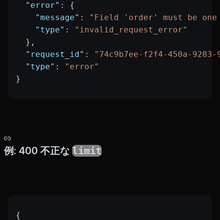
  "error"
: {
    "message"
: 
"Field 'order' must be one
    "type"
: 
"invalid_request_error"
  },
  "request_id"
: 
"74c9b7ee-f2f4-450a-9283-
  "type"
: 
"error"
}
例: 400 不正な
limit
{