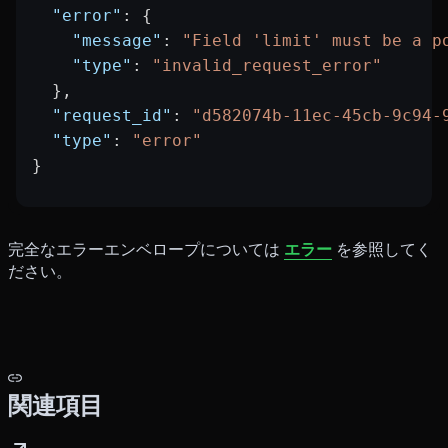
  "error"
: {
    "message"
: 
"Field 'limit' must be a p
    "type"
: 
"invalid_request_error"
  },
  "request_id"
: 
"d582074b-11ec-45cb-9c94-
  "type"
: 
"error"
}
完全なエラーエンベロープについては
エラー
を参照してく
ださい。
関連項目