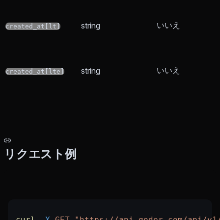
いいえ
string
created_at[lt]
いいえ
string
created_at[lte]
リクエスト例
curl
 -X
 GET
 "https://api.qoder.com/api/v1