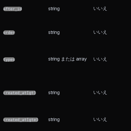
いいえ
string
after_id
いいえ
string
order
string または array
いいえ
types
いいえ
string
created_at[gt]
いいえ
string
created_at[gte]