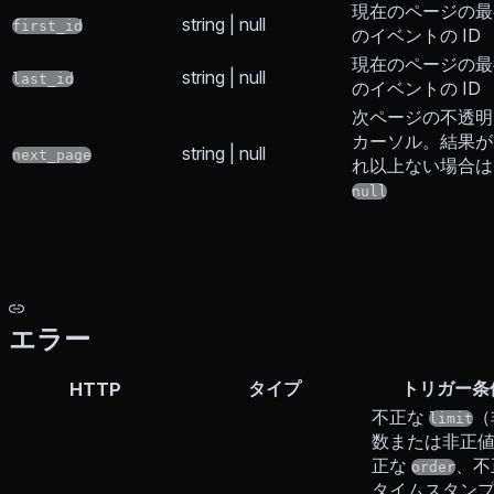
現在のページの最
string | null
first_id
のイベントの ID
現在のページの最
string | null
last_id
のイベントの ID
次ページの不透明
カーソル。結果が
string | null
next_page
れ以上ない場合は
null
エラー
タイプ
トリガー条
HTTP
不正な
（
limit
数または非正値
正な
、不
order
タイムスタン