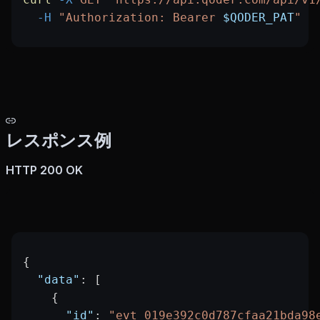
  -H
 "Authorization: Bearer 
$QODER_PAT
"
レスポンス例
HTTP 200 OK
{
  "data"
: [
    {
      "id"
: 
"evt_019e392c0d787cfaa21bda98