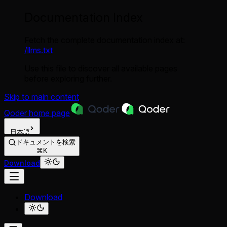
Documentation Index
Fetch the complete documentation index at:
/llms.txt
Use this file to discover all available pages
before exploring further.
Skip to main content
Qoder
home page
日本語
ドキュメントを検索
⌘K
Download
Download