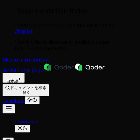
Documentation Index
Fetch the complete documentation index at:
/llms.txt
Use this file to discover all available pages
before exploring further.
Skip to main content
Qoder
home page
日本語
ドキュメントを検索
⌘K
Download
Download