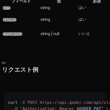
フィールド
型
必須
はい
string
type
はい
string
file_id
いいえ
string | null
mount_path
リクエスト例
curl
 -X
 POST
 https://api.qoder.com/api/v1
  -H
 "Authorization: Bearer 
$QODER_PAT
"
 \