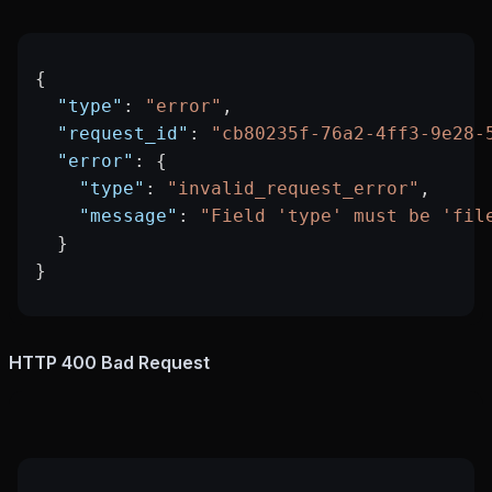
{
  "type"
: 
"error"
,
  "request_id"
: 
"cb80235f-76a2-4ff3-9e28-
  "error"
: {
    "type"
: 
"invalid_request_error"
,
    "message"
: 
"Field 'type' must be 'fil
  }
}
HTTP 400 Bad Request