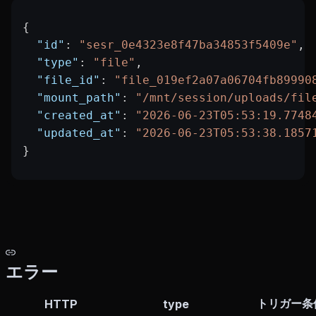
{
  "id"
: 
"sesr_0e4323e8f47ba34853f5409e"
,
  "type"
: 
"file"
,
  "file_id"
: 
"file_019ef2a07a06704fb89990
  "mount_path"
: 
"/mnt/session/uploads/fil
  "created_at"
: 
"2026-06-23T05:53:19.7748
  "updated_at"
: 
"2026-06-23T05:53:38.1857
}
エラー
トリガー条
HTTP
type