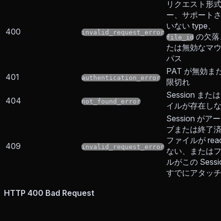
リクエスト形
ー、サポート
いない type、
400
invalid_request_error
の欠落
file_id
たは無効なマ
パス
PAT が無効ま
401
authentication_error
限切れ
Session また
404
not_found_error
イルが存在し
Session がア
ブまたは終了
ファイルが rea
409
invalid_request_error
ない、または
ルがこの Sessi
すでにアタッ
HTTP 400 Bad Request