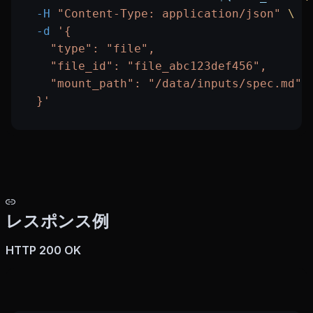
  -H
 "Content-Type: application/json"
 \
  -d
 '{
    "type": "file",
    "file_id": "file_abc123def456",
    "mount_path": "/data/inputs/spec.md"
  }'
レスポンス例
HTTP 200 OK