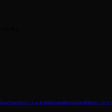
ing further.
Cloud Agents
モバイル & Web
QoderWork
QoderWake
エンター