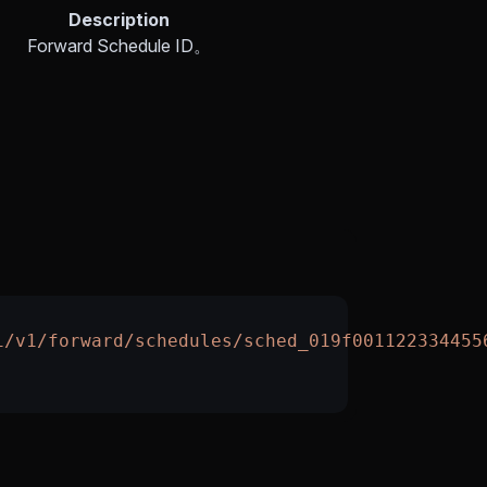
Description
Forward Schedule ID。
i/v1/forward/schedules/sched_019f001122334455