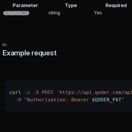
Parameter
Type
Required
string
Yes
schedule_id
Example request
curl
 -s
 -X
 POST
 'https://api.qoder.com/ap
  -H
 "Authorization: Bearer 
$QODER_PAT
"