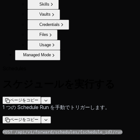
Skills
Vaults
Credentials
Files
Usage
Managed Mode
Schedules
スケジュールを実行する
ページをコピー
1 つの Schedule Run を手動でトリガーします。
ページをコピー
POST /api/v1/forward/schedules/{schedule_id}/run