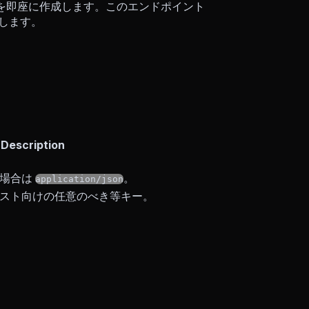
Run を即座に作成します。このエンドポイント
返します。
Description
る場合は
。
application/json
スト向けの任意のべき等キー。