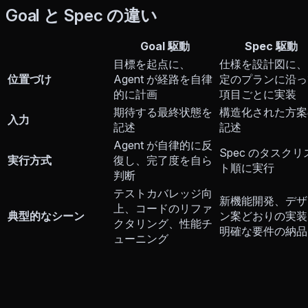
Goal と Spec の違い
Goal 駆動
Spec 駆動
目標を起点に、
仕様を設計図に、
位置づけ
Agent が経路を自律
定のプランに沿っ
的に計画
項目ごとに実装
期待する最終状態を
構造化された方案
入力
記述
記述
Agent が自律的に反
Spec のタスクリ
実行方式
復し、完了度を自ら
ト順に実行
判断
テストカバレッジ向
新機能開発、デザ
上、コードのリファ
典型的なシーン
ン案どおりの実装
クタリング、性能チ
明確な要件の納品
ューニング