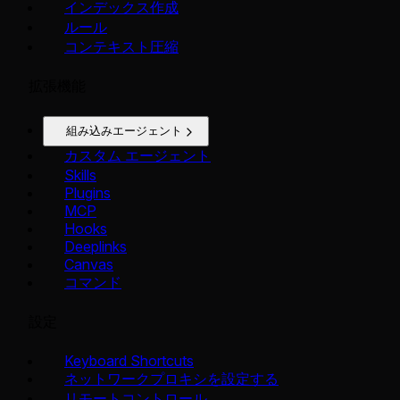
インデックス作成
ルール
コンテキスト圧縮
拡張機能
組み込みエージェント
カスタム エージェント
Skills
Plugins
MCP
Hooks
Deeplinks
Canvas
コマンド
設定
Keyboard Shortcuts
ネットワークプロキシを設定する
リモートコントロール