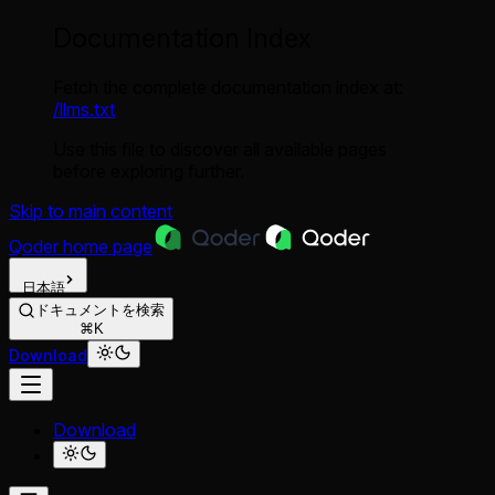
Documentation Index
Fetch the complete documentation index at:
/llms.txt
Use this file to discover all available pages
before exploring further.
Skip to main content
Qoder
home page
日本語
ドキュメントを検索
⌘K
Download
Download