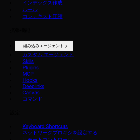
インデックス作成
ルール
コンテキスト圧縮
拡張機能
組み込みエージェント
カスタム エージェント
Skills
Plugins
MCP
Hooks
Deeplinks
Canvas
コマンド
設定
Keyboard Shortcuts
ネットワークプロキシを設定する
リモートコントロール