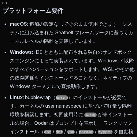
プラットフォーム要件
macOS
: 追加の設定なしでそのまま使用できます。シス
テムに組み込まれた Seatbelt フレームワークに基づくカ
ーネルレベルの隔離を実装しています。
Windows
: IDE とともに配布される独自のサンドボック
スエンジンによって実装されています。Windows 7 以降
のすべてのバージョンをサポートします。WSL やその他
の依存関係をインストールすることなく、ネイティブの
Windows ターミナルで直接動作します。
Linux
: bubblewrap（
）のインストールが必要で
bwrap
す。カーネルの user namespace に基づいて軽量な隔離
環境を構築します。初回使用時に
が未インストー
bwrap
ルの場合、Qoder はプロンプトを表示し、ワンクリック
インストール（
/
/
/
/
を自動検
apt
dnf
yum
pacman
zypper