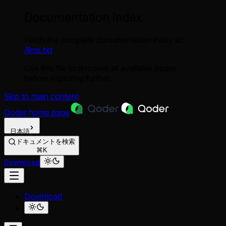
Documentation Index
Fetch the complete documentation index at:
/llms.txt
Use this file to discover all available pages
before exploring further.
Skip to main content
Qoder
home page
日本語
ドキュメントを検索
⌘K
Download
Download