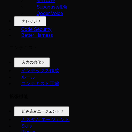
実行環境
Supabase統合
Qoder Voice
ナレッジ
Code Security
Better Harness
コンテキスト
入力の強化
インデックス作成
ルール
コンテキスト圧縮
拡張機能
組み込みエージェント
カスタム エージェント
Skills
Plugins