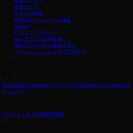
適用シナリオ
使用ガイド
タスクの作成
送信済みメッセージの編集
Revert
ベストプラクティス
良いタスクの説明を書く
適切なシナリオと環境を選ぶ
イテレーションを上手く活用する
Qoder
製品
料金
Desktop
JetBrains プラグイン
CLI
Mobile
Cloud Agents
ダ
ウンロード
リソース
ブログ
よくある質問
変更履歴
規約