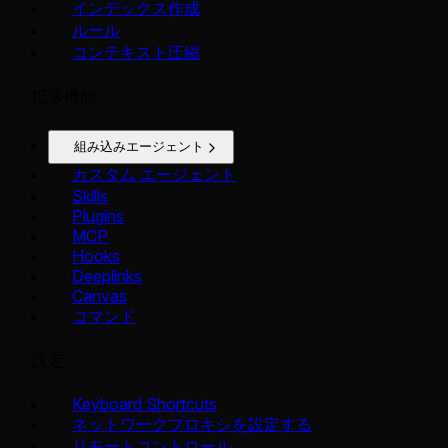
インデックス作成
ルール
コンテキスト圧縮
拡張機能
組み込みエージェント
カスタム エージェント
Skills
Plugins
MCP
Hooks
Deeplinks
Canvas
コマンド
設定
Keyboard Shortcuts
ネットワークプロキシを設定する
リモートコントロール