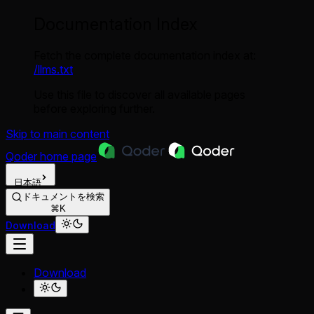
Documentation Index
Fetch the complete documentation index at:
/llms.txt
Use this file to discover all available pages
before exploring further.
Skip to main content
Qoder
home page
日本語
ドキュメントを検索
⌘K
Download
Download