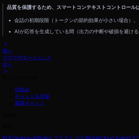
品質を保護するため、スマートコンテキストコントロール
会話の初期段階（トークンの節約効果が小さい場合）。
AIが応答を生成している間（出力の中断や破損を避け
前へ
ブラウザエージェント
次へ
このページ内
仕組み
チャットを圧縮
新規チャット
Qoder
製品
料金
Desktop
JetBrains プラグイン
CLI
Mobile
Cloud Agents
ダ