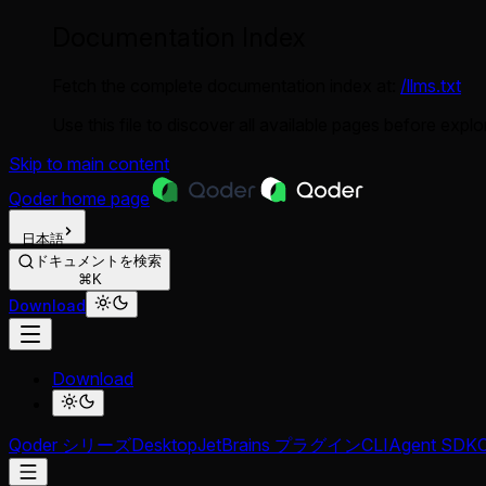
Documentation Index
Fetch the complete documentation index at:
/llms.txt
Use this file to discover all available pages before explor
Skip to main content
Qoder
home page
日本語
ドキュメントを検索
⌘K
Download
Download
Qoder シリーズ
Desktop
JetBrains プラグイン
CLI
Agent SDK