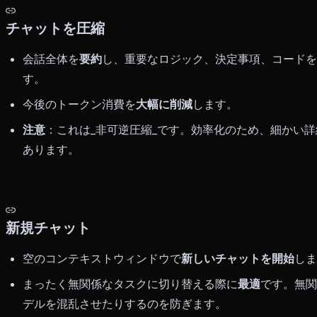
チャットを圧縮
会話全体を
要約
し、重要なロジック、決定事項、コードを
す。
今後のトークン消費を
大幅に削減
します。
注意
：これは_非可逆圧縮_です。効率化のため、細かい
あります。
新規チャット
空のコンテキストウィンドウで
新しいチャットを開始
しま
まったく無関係なタスクに切り替える際に
最適
です。無関
デルを混乱させたりするのを防ぎます。