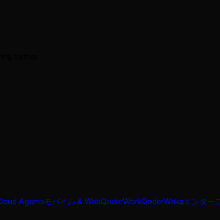
ing further.
Cloud Agents
モバイル & Web
QoderWork
QoderWake
エンター