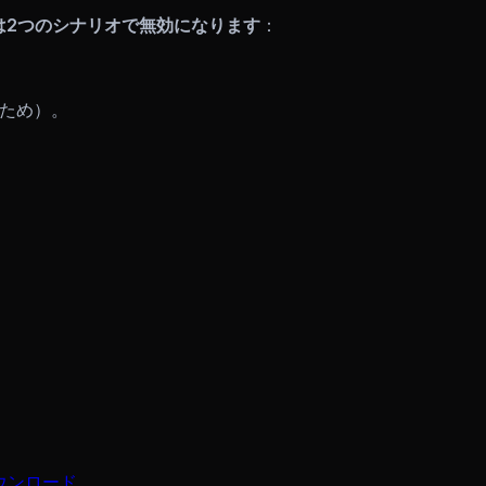
は2つのシナリオで無効になります
：
るため）。
ウンロード