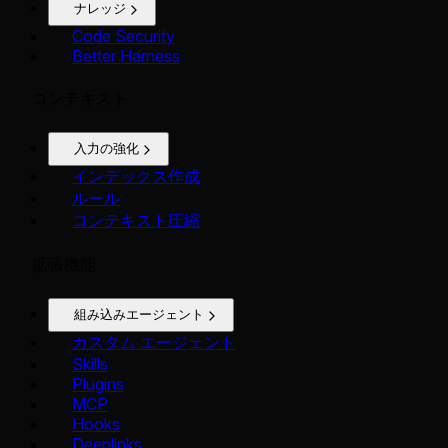
ナレッジ
Code Security
Better Harness
コンテキスト
入力の強化
インデックス作成
ルール
コンテキスト圧縮
拡張機能
組み込みエージェント
カスタム エージェント
Skills
Plugins
MCP
Hooks
Deeplinks