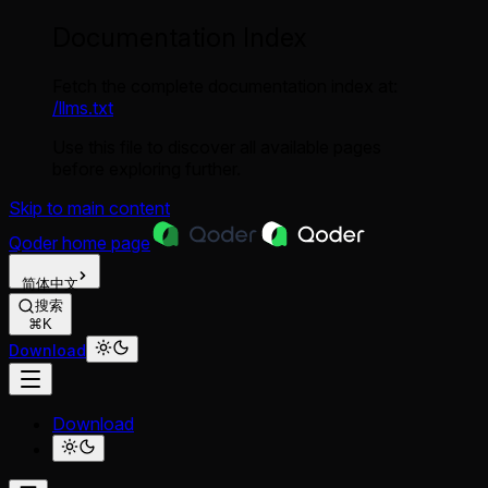
Documentation Index
Fetch the complete documentation index at:
/llms.txt
Use this file to discover all available pages
before exploring further.
Skip to main content
Qoder
home page
简体中文
搜索
⌘K
Download
Download