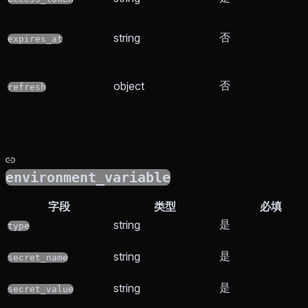
否
string
expires_at
否
object
refresh
environment_variable
字段
类型
必填
是
string
type
是
string
secret_name
是
string
secret_value