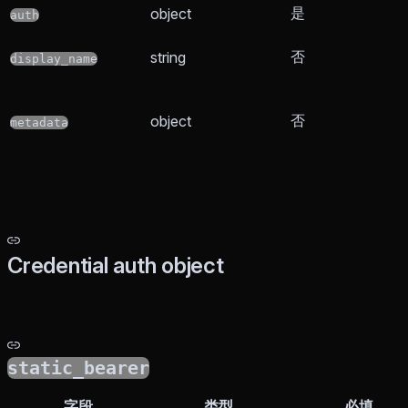
是
object
auth
否
string
display_name
否
object
metadata
Credential auth object
static_bearer
字段
类型
必填