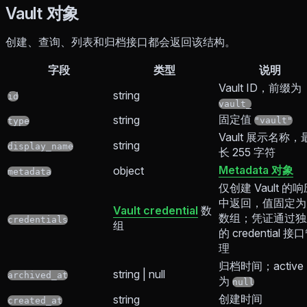
Vault 对象
创建、查询、列表和归档接口都会返回该结构。
字段
类型
说明
Vault ID，前缀为
string
id
vault_
固定值
string
"vault"
type
Vault 展示名称，
string
display_name
长 255 字符
Metadata 对象
object
metadata
仅创建 Vault 的
中返回，值固定为
Vault credential
数
数组；凭证通过独
credentials
组
的 credential 接
理
归档时间；active
string | null
archived_at
为
null
创建时间
string
created_at