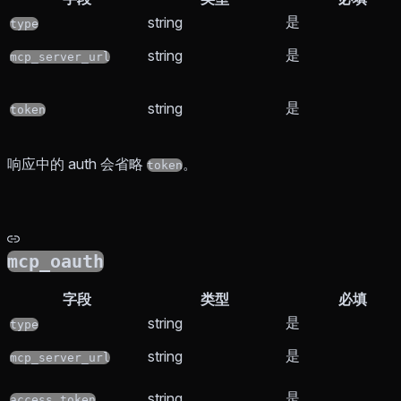
是
string
type
是
string
mcp_server_url
是
string
token
响应中的 auth 会省略
。
token
mcp_oauth
字段
类型
必填
是
string
type
是
string
mcp_server_url
是
string
access_token