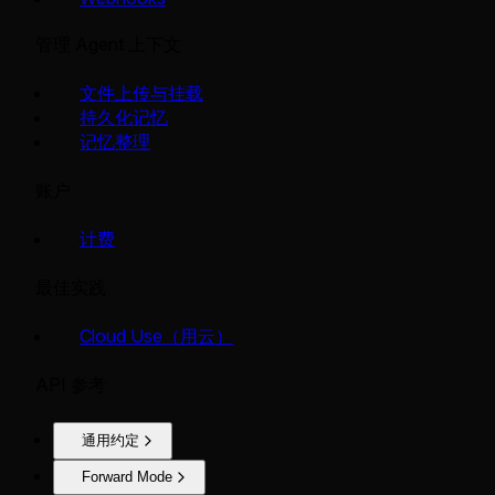
管理 Agent 上下文
文件上传与挂载
持久化记忆
记忆整理
账户
计费
最佳实践
Cloud Use（用云）
API 参考
通用约定
Forward Mode