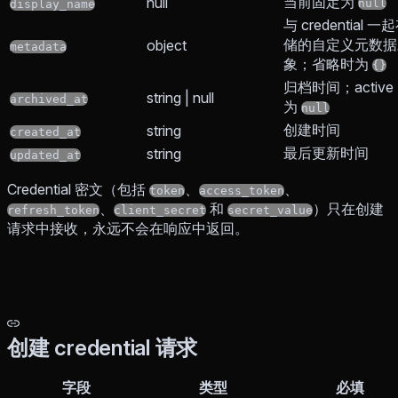
当前固定为
null
null
display_name
与 credential 一
储的自定义元数据
object
metadata
象；省略时为
{}
归档时间；active
string | null
archived_at
为
null
创建时间
string
created_at
最后更新时间
string
updated_at
Credential 密文（包括
、
、
token
access_token
、
和
）只在创建
refresh_token
client_secret
secret_value
请求中接收，永远不会在响应中返回。
创建 credential 请求
字段
类型
必填