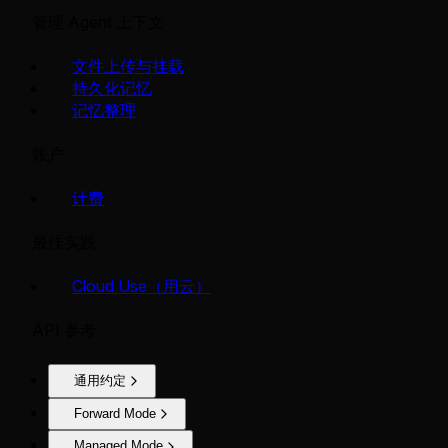
管理 Agent 上下文
文件上传与挂载
持久化记忆
记忆整理
账户
计费
最佳实践
Cloud Use（用云）
API 参考
通用约定
Forward Mode
Managed Mode