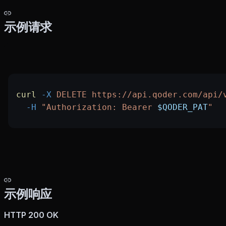
示例请求
curl
 -X
 DELETE
 https://api.qoder.com/api/
  -H
 "Authorization: Bearer 
$QODER_PAT
"
示例响应
HTTP 200 OK