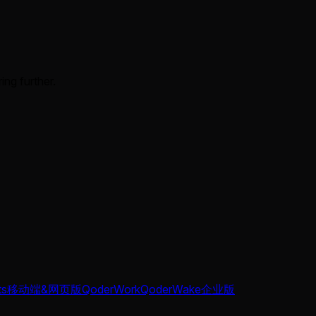
ing further.
ts
移动端&网页版
QoderWork
QoderWake
企业版