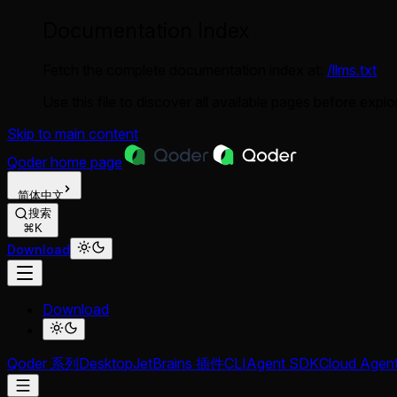
Documentation Index
Fetch the complete documentation index at:
/llms.txt
Use this file to discover all available pages before explor
Skip to main content
Qoder
home page
简体中文
搜索
⌘K
Download
Download
Qoder 系列
Desktop
JetBrains 插件
CLI
Agent SDK
Cloud Agen