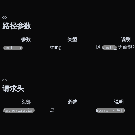
路径参数
参数
类型
说明
以
为前缀的 V
string
vault_
vault_id
请求头
头部
必选
说明
是
Authorization
Bearer <PAT>