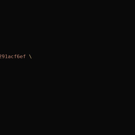
291acf6ef
 \