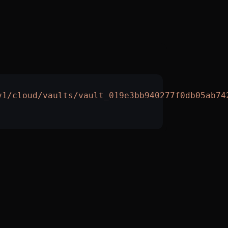
v1/cloud/vaults/vault_019e3bb940277f0db05ab74