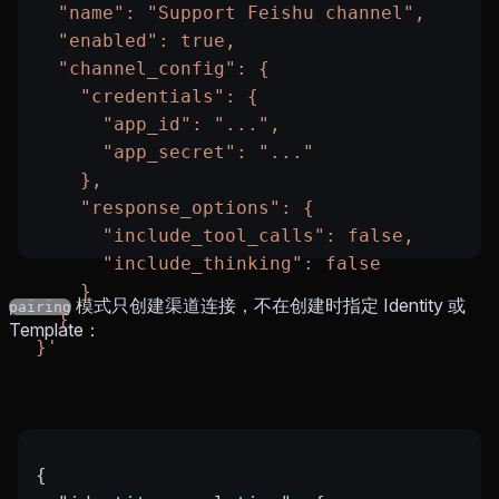
  "name": "Support Feishu channel",
  "enabled": true,
  "channel_config": {
    "credentials": {
      "app_id": "...",
      "app_secret": "..."
    },
    "response_options": {
      "include_tool_calls": false,
      "include_thinking": false
    }
模式只创建渠道连接，不在创建时指定 Identity 或
pairing
  }
Template：
}'
{