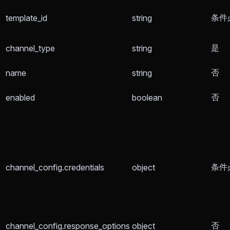
条件
template_id
string
是
channel_type
string
否
name
string
否
enabled
boolean
条件
channel_config.credentials
object
否
channel_config.response_options
object