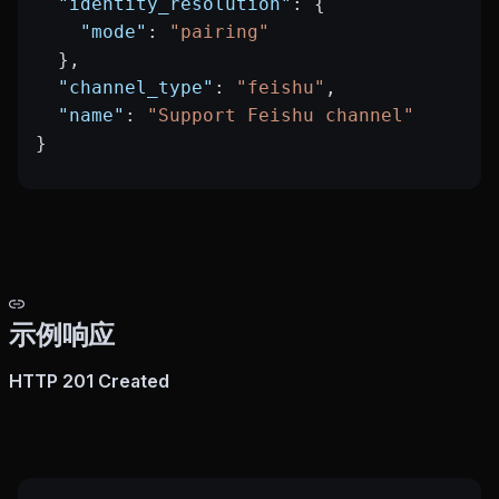
  "identity_resolution"
: {
    "mode"
: 
"pairing"
  },
  "channel_type"
: 
"feishu"
,
  "name"
: 
"Support Feishu channel"
}
示例响应
HTTP 201 Created