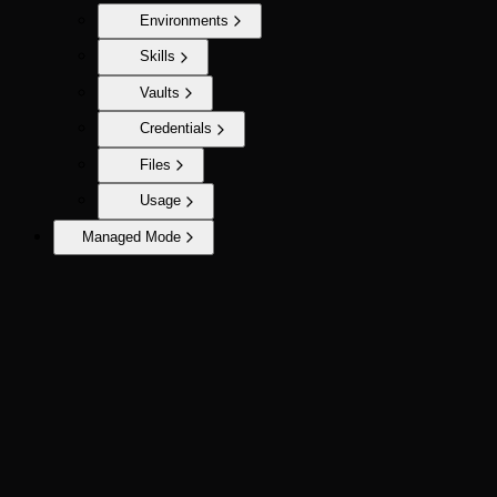
Environments
Skills
Vaults
Credentials
Files
Usage
Managed Mode