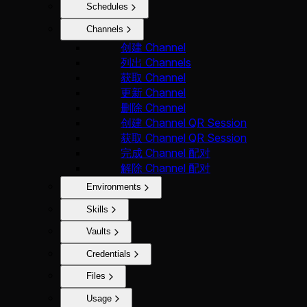
Schedules
Channels
创建 Channel
列出 Channels
获取 Channel
更新 Channel
删除 Channel
创建 Channel QR Session
获取 Channel QR Session
完成 Channel 配对
解除 Channel 配对
Environments
Skills
Vaults
Credentials
Files
Usage