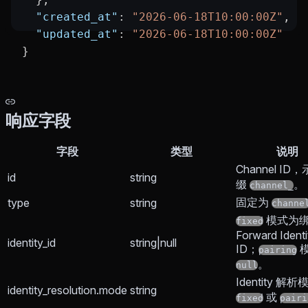
  "created_at"
: 
"2026-06-18T10:00:00Z"
,
  "updated_at"
: 
"2026-06-18T10:00:00Z"
}
响应字段
字段
类型
说明
Channel ID
id
string
缀
。
channel_
固定为
type
string
channe
模式为
fixed
Forward Identi
identity_id
string|null
ID；
pairing
。
null
Identity 解
identity_resolution.mode
string
或
fixed
pairi