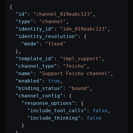
{
  "id"
: 
"channel_019eabc123"
,
  "type"
: 
"channel"
,
  "identity_id"
: 
"idn_019eabc123"
,
  "identity_resolution"
: {
    "mode"
: 
"fixed"
  },
  "template_id"
: 
"tmpl_support"
,
  "channel_type"
: 
"feishu"
,
  "name"
: 
"Support Feishu channel"
,
  "enabled"
: 
true
,
  "binding_status"
: 
"bound"
,
  "channel_config"
: {
    "response_options"
: {
      "include_tool_calls"
: 
false
,
      "include_thinking"
: 
false
    }
  },