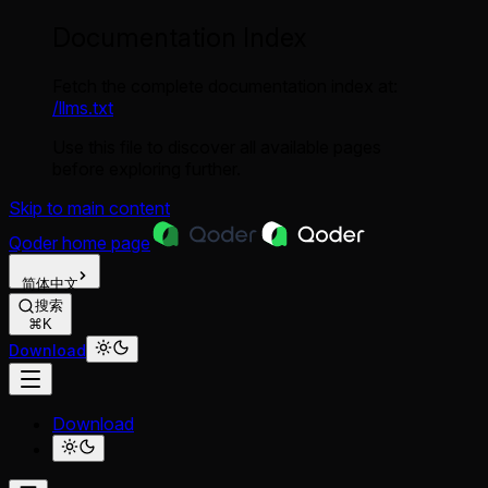
Documentation Index
Fetch the complete documentation index at:
/llms.txt
Use this file to discover all available pages
before exploring further.
Skip to main content
Qoder
home page
简体中文
搜索
⌘K
Download
Download