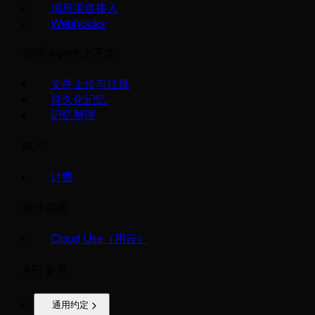
消息渠道接入
Webhooks
管理 Agent 上下文
文件上传与挂载
持久化记忆
记忆整理
账户
计费
最佳实践
Cloud Use（用云）
API 参考
通用约定