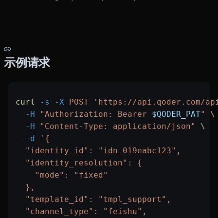
示例请求
curl
 -s
 -X
 POST
 'https://api.qoder.com/ap
  -H
 "Authorization: Bearer 
$QODER_PAT
"
 \
  -H
 "Content-Type: application/json"
 \
  -d
 '{
  "identity_id": "idn_019eabc123",
  "identity_resolution": {
    "mode": "fixed"
  },
  "template_id": "tmpl_support",
  "channel_type": "feishu",