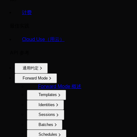
计费
最佳实践
Cloud Use（用云）
API 参考
通用约定
Forward Mode
Forward Mode 概述
Templates
Identities
Sessions
Batches
Schedules