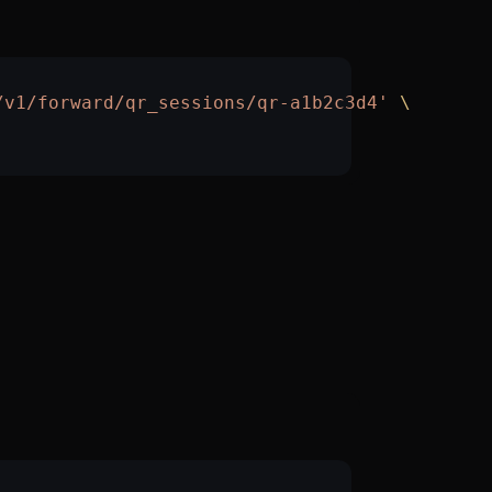
/v1/forward/qr_sessions/qr-a1b2c3d4'
 \