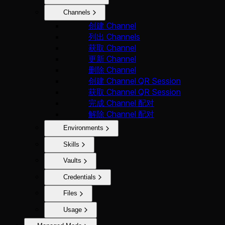
Channels
创建 Channel
列出 Channels
获取 Channel
更新 Channel
删除 Channel
创建 Channel QR Session
获取 Channel QR Session
完成 Channel 配对
解除 Channel 配对
Environments
Skills
Vaults
Credentials
Files
Usage