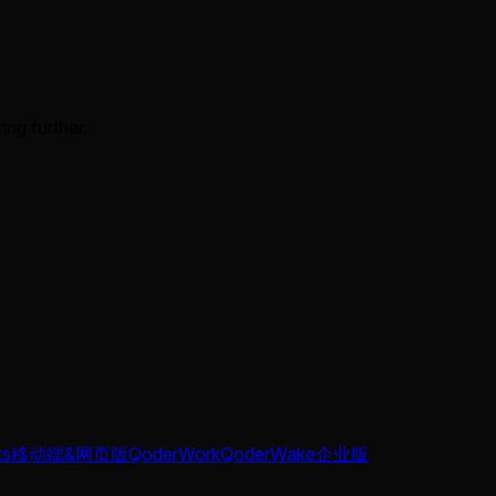
ing further.
ts
移动端&网页版
QoderWork
QoderWake
企业版