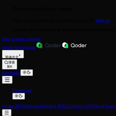
Documentation Index
Fetch the complete documentation index at:
/llms.txt
Use this file to discover all available pages before explor
Skip to main content
Qoder
home page
简体中文
搜索
⌘K
Download
Download
Qoder 系列
Desktop
JetBrains 插件
CLI
Agent SDK
Cloud Agen