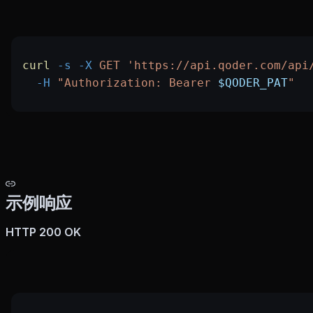
curl
 -s
 -X
 GET
 'https://api.qoder.com/api
  -H
 "Authorization: Bearer 
$QODER_PAT
"
示例响应
HTTP 200 OK