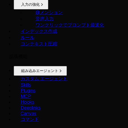
入力の強化
@メンション
音声入力
ワンクリックでプロンプト最適化
インデックス作成
ルール
コンテキスト圧縮
拡張機能
組み込みエージェント
カスタム エージェント
Skills
Plugins
MCP
Hooks
Deeplinks
Canvas
コマンド