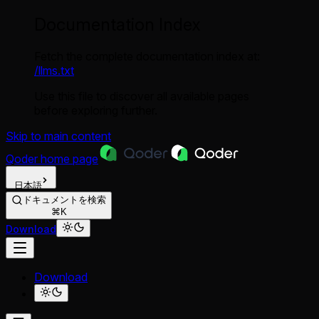
Documentation Index
Fetch the complete documentation index at:
/llms.txt
Use this file to discover all available pages
before exploring further.
Skip to main content
Qoder
home page
日本語
ドキュメントを検索
⌘K
Download
Download