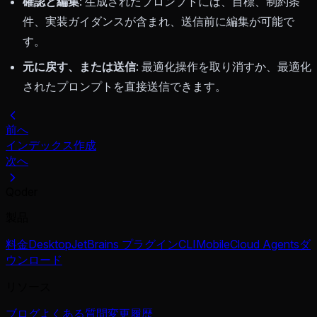
確認と編集
: 生成されたプロンプトには、目標、制約条
件、実装ガイダンスが含まれ、送信前に編集が可能で
す。
元に戻す、または送信
: 最適化操作を取り消すか、最適化
されたプロンプトを直接送信できます。
前へ
インデックス作成
次へ
Qoder
製品
料金
Desktop
JetBrains プラグイン
CLI
Mobile
Cloud Agents
ダ
ウンロード
リソース
ブログ
よくある質問
変更履歴